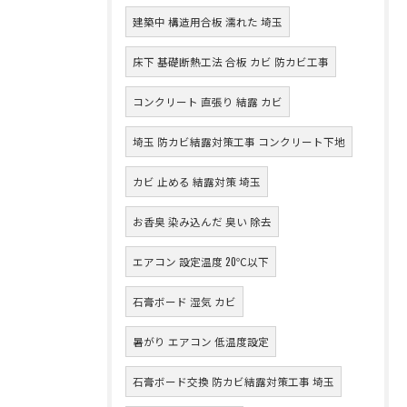
建築中 構造用合板 濡れた 埼玉
床下 基礎断熱工法 合板 カビ 防カビ工事
コンクリート 直張り 結露 カビ
埼玉 防カビ結露対策工事 コンクリート下地
カビ 止める 結露対策 埼玉
お香臭 染み込んだ 臭い 除去
エアコン 設定温度 20℃以下
石膏ボード 湿気 カビ
暑がり エアコン 低温度設定
石膏ボード交換 防カビ結露対策工事 埼玉