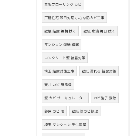
無垢フローリング カビ
戸建住宅 即日対応 小さな防カビ工事
壁紙 結露 毎朝 拭く
壁紙 水滴 毎日 拭く
マンション 壁紙 結露
コンクリート壁 結露対策
埼玉 結露対策工事
壁紙 濡れる 結露対策
天井 カビ 扇風機
壁 カビ サーキュレーター
カビ胞子 飛散
部屋 カビ 咳
壁紙 防カビ処理
埼玉 マンション 子供部屋