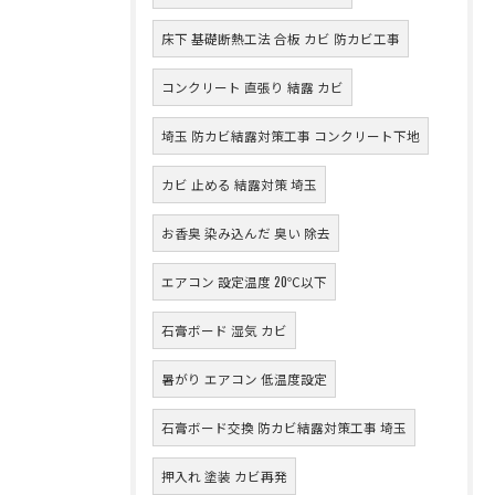
床下 基礎断熱工法 合板 カビ 防カビ工事
コンクリート 直張り 結露 カビ
埼玉 防カビ結露対策工事 コンクリート下地
カビ 止める 結露対策 埼玉
お香臭 染み込んだ 臭い 除去
エアコン 設定温度 20℃以下
石膏ボード 湿気 カビ
暑がり エアコン 低温度設定
石膏ボード交換 防カビ結露対策工事 埼玉
押入れ 塗装 カビ再発