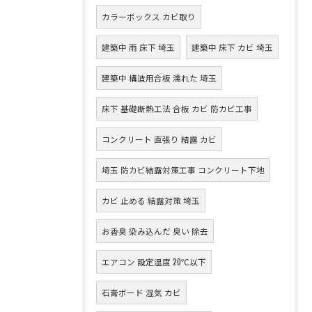
カラーボックス カビ取り
建築中 雨 床下 埼玉
建築中 床下 カビ 埼玉
建築中 構造用合板 濡れた 埼玉
床下 基礎断熱工法 合板 カビ 防カビ工事
コンクリート 直張り 結露 カビ
埼玉 防カビ結露対策工事 コンクリート下地
カビ 止める 結露対策 埼玉
お香臭 染み込んだ 臭い 除去
エアコン 設定温度 20℃以下
石膏ボード 湿気 カビ