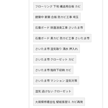
フローリング 下地 構造用合板 カビ
建築中 新築 合板 防カビ工事 埼玉
石膏ボード 除菌消臭工事 さいたま市
石膏ボード 黒カビ 防カビ工事 さいたま市
さいたま市 湿気取り 満水 押入れ
さいたま市 クローゼット カビ
さいたま市 階段下収納 カビ
さいたま市 マンション 湿気対策
湿気 逃げない クローゼット
大規模修繕会社 壁紙張替え カビ再発