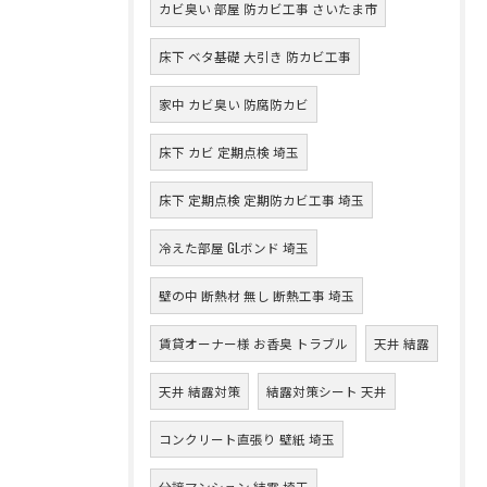
カビ臭い 部屋 防カビ工事 さいたま市
床下 ベタ基礎 大引き 防カビ工事
家中 カビ臭い 防腐防カビ
床下 カビ 定期点検 埼玉
床下 定期点検 定期防カビ工事 埼玉
冷えた部屋 GLボンド 埼玉
壁の中 断熱材 無し 断熱工事 埼玉
賃貸オーナー様 お香臭 トラブル
天井 結露
天井 結露対策
結露対策シート 天井
コンクリート直張り 壁紙 埼玉
分譲マンション 結露 埼玉