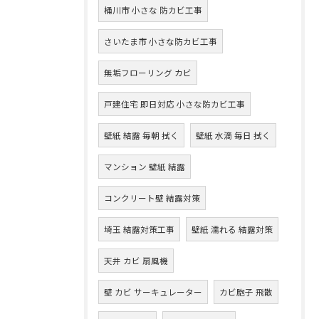
桶川市 小さな 防カビ工事
さいたま市 小さな防カビ工事
無垢フローリング カビ
戸建住宅 即日対応 小さな防カビ工事
壁紙 結露 毎朝 拭く
壁紙 水滴 毎日 拭く
マンション 壁紙 結露
コンクリート壁 結露対策
埼玉 結露対策工事
壁紙 濡れる 結露対策
天井 カビ 扇風機
壁 カビ サーキュレーター
カビ胞子 飛散