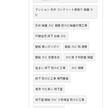
マンション 天井 コンクリート直張り 結露 カ
ビ
天井 結露 カビ 健康 防カビ結露対策工事
戸建住宅 床下 合板 カビ
壁紙 黒いポツポツ
壁紙 カビ 咳 健康
壁紙 カビ 気管支炎
カビ臭 子供部屋 寝室
住まい 床下 防カビ工事
カビ 健康
床下 防カビ工事 専門業者
東京 カビ臭い 地下室
地下室 壁紙 カビ ３年保証 防カビ工事