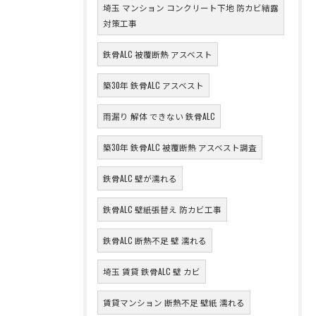
埼玉 マンション コンクリート下地 防カビ結露
対策工事
鉄骨ALC 被覆断熱 アスベスト
築30年 鉄骨ALC アスベスト
雨漏り 解体 できない 鉄骨ALC
築30年 鉄骨ALC 被覆断熱 アスベスト調査
鉄骨ALC 壁が濡れる
鉄骨ALC 壁紙張替え 防カビ工事
鉄骨ALC 断熱不足 壁 濡れる
埼玉 賃貸 鉄骨ALC 壁 カビ
賃貸マンション 断熱不足 壁紙 濡れる