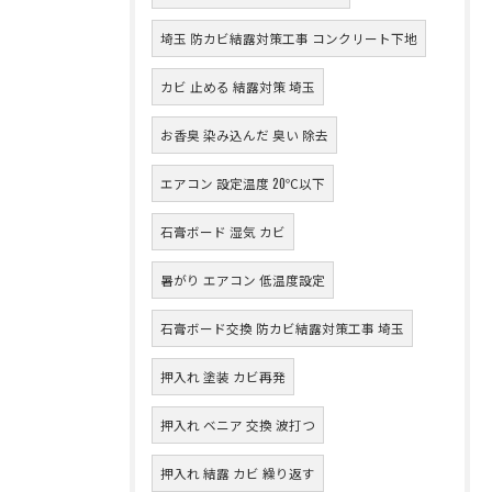
埼玉 防カビ結露対策工事 コンクリート下地
カビ 止める 結露対策 埼玉
お香臭 染み込んだ 臭い 除去
エアコン 設定温度 20℃以下
石膏ボード 湿気 カビ
暑がり エアコン 低温度設定
石膏ボード交換 防カビ結露対策工事 埼玉
押入れ 塗装 カビ再発
押入れ ベニア 交換 波打つ
押入れ 結露 カビ 繰り返す