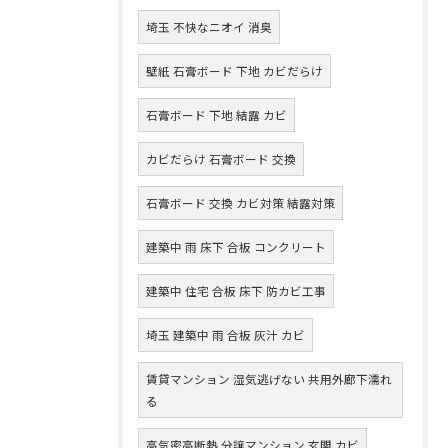
埼玉 不快なニオイ 消臭
壁紙 石膏ボード 下地 カビだらけ
石膏ボード 下地 結露 カビ
カビだらけ 石膏ボード 交換
石膏ボード 交換 カビ対策 結露対策
建築中 雨 床下 合板 コンクリート
建築中 住宅 合板 床下 防カビ工事
埼玉 建築中 雨 合板 灰汁 カビ
賃貸マンション 湿気逃げない 共用外廊下濡れ
る
高気密高断熱 分譲マンション 玄関 カビ