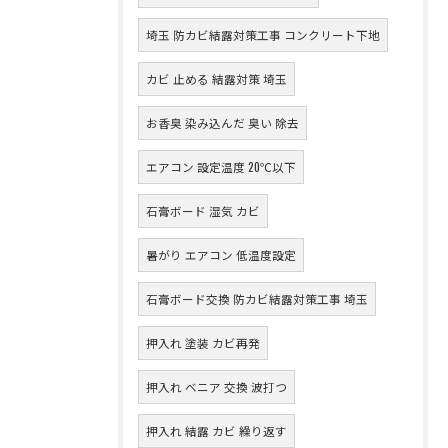
埼玉 防カビ結露対策工事 コンクリート下地
カビ 止める 結露対策 埼玉
お香臭 染み込んだ 臭い 除去
エアコン 設定温度 20℃以下
石膏ボード 湿気 カビ
暑がり エアコン 低温度設定
石膏ボード交換 防カビ結露対策工事 埼玉
押入れ 塗装 カビ再発
押入れ ベニア 交換 波打つ
押入れ 結露 カビ 繰り返す