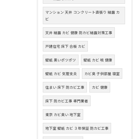
マンション 天井 コンクリート直張り 結露 カ
ビ
天井 結露 カビ 健康 防カビ結露対策工事
戸建住宅 床下 合板 カビ
壁紙 黒いポツポツ
壁紙 カビ 咳 健康
壁紙 カビ 気管支炎
カビ臭 子供部屋 寝室
住まい 床下 防カビ工事
カビ 健康
床下 防カビ工事 専門業者
東京 カビ臭い 地下室
地下室 壁紙 カビ ３年保証 防カビ工事