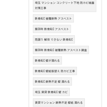
埼玉 マンション コンクリート下地 防カビ結露
対策工事
鉄骨ALC 被覆断熱 アスベスト
築30年 鉄骨ALC アスベスト
雨漏り 解体 できない 鉄骨ALC
築30年 鉄骨ALC 被覆断熱 アスベスト調査
鉄骨ALC 壁が濡れる
鉄骨ALC 壁紙張替え 防カビ工事
鉄骨ALC 断熱不足 壁 濡れる
埼玉 賃貸 鉄骨ALC 壁 カビ
賃貸マンション 断熱不足 壁紙 濡れる