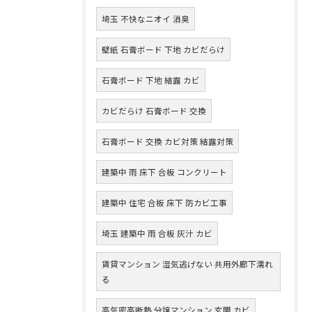
埼玉 不快なニオイ 消臭
壁紙 石膏ボード 下地 カビだらけ
石膏ボード 下地 結露 カビ
カビだらけ 石膏ボード 交換
石膏ボード 交換 カビ対策 結露対策
建築中 雨 床下 合板 コンクリート
建築中 住宅 合板 床下 防カビ工事
埼玉 建築中 雨 合板 灰汁 カビ
賃貸マンション 湿気逃げない 共用外廊下濡れ
る
高気密高断熱 分譲マンション 玄関 カビ