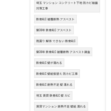
埼玉 マンション コンクリート下地 防カビ結露
対策工事
鉄骨ALC 被覆断熱 アスベスト
築30年 鉄骨ALC アスベスト
雨漏り 解体 できない 鉄骨ALC
築30年 鉄骨ALC 被覆断熱 アスベスト調査
鉄骨ALC 壁が濡れる
鉄骨ALC 壁紙張替え 防カビ工事
鉄骨ALC 断熱不足 壁 濡れる
埼玉 賃貸 鉄骨ALC 壁 カビ
賃貸マンション 断熱不足 壁紙 濡れる