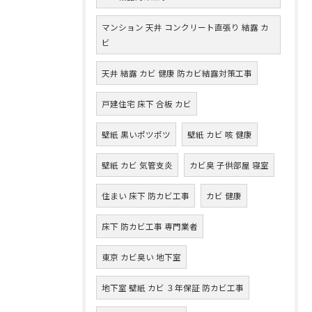
マンション 天井 コンクリート直張り 結露 カ
ビ
天井 結露 カビ 健康 防カビ結露対策工事
戸建住宅 床下 合板 カビ
壁紙 黒いポツポツ
壁紙 カビ 咳 健康
壁紙 カビ 気管支炎
カビ臭 子供部屋 寝室
住まい 床下 防カビ工事
カビ 健康
床下 防カビ工事 専門業者
東京 カビ臭い 地下室
地下室 壁紙 カビ ３年保証 防カビ工事