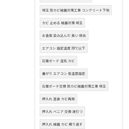
埼玉 防カビ結露対策工事 コンクリート下地
カビ 止める 結露対策 埼玉
お香臭 染み込んだ 臭い 除去
エアコン 設定温度 20℃以下
石膏ボード 湿気 カビ
暑がり エアコン 低温度設定
石膏ボード交換 防カビ結露対策工事 埼玉
押入れ 塗装 カビ再発
押入れ ベニア 交換 波打つ
押入れ 結露 カビ 繰り返す