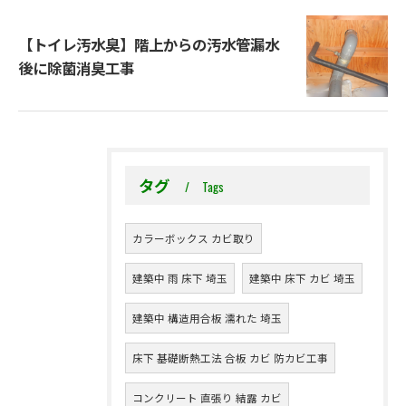
【トイレ汚水臭】階上からの汚水管漏水
後に除菌消臭工事
タグ
Tags
カラーボックス カビ取り
建築中 雨 床下 埼玉
建築中 床下 カビ 埼玉
建築中 構造用合板 濡れた 埼玉
床下 基礎断熱工法 合板 カビ 防カビ工事
コンクリート 直張り 結露 カビ