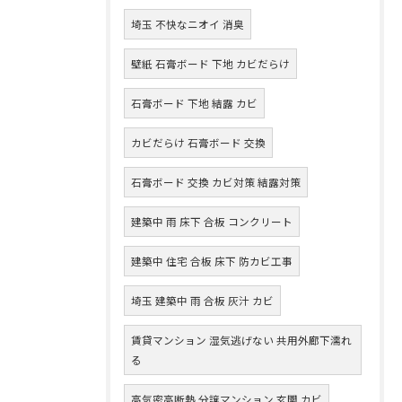
埼玉 不快なニオイ 消臭
壁紙 石膏ボード 下地 カビだらけ
石膏ボード 下地 結露 カビ
カビだらけ 石膏ボード 交換
石膏ボード 交換 カビ対策 結露対策
建築中 雨 床下 合板 コンクリート
建築中 住宅 合板 床下 防カビ工事
埼玉 建築中 雨 合板 灰汁 カビ
賃貸マンション 湿気逃げない 共用外廊下濡れ
る
高気密高断熱 分譲マンション 玄関 カビ