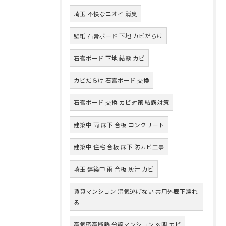
埼玉 不快なニオイ 消臭
壁紙 石膏ボード 下地 カビだらけ
石膏ボード 下地 結露 カビ
カビだらけ 石膏ボード 交換
石膏ボード 交換 カビ対策 結露対策
建築中 雨 床下 合板 コンクリート
建築中 住宅 合板 床下 防カビ工事
埼玉 建築中 雨 合板 灰汁 カビ
賃貸マンション 湿気逃げない 共用外廊下濡れ
る
高気密高断熱 分譲マンション 玄関 カビ