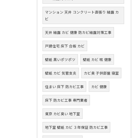
マンション 天井 コンクリート直張り 結露 カ
ビ
天井 結露 カビ 健康 防カビ結露対策工事
戸建住宅 床下 合板 カビ
壁紙 黒いポツポツ
壁紙 カビ 咳 健康
壁紙 カビ 気管支炎
カビ臭 子供部屋 寝室
住まい 床下 防カビ工事
カビ 健康
床下 防カビ工事 専門業者
東京 カビ臭い 地下室
地下室 壁紙 カビ ３年保証 防カビ工事