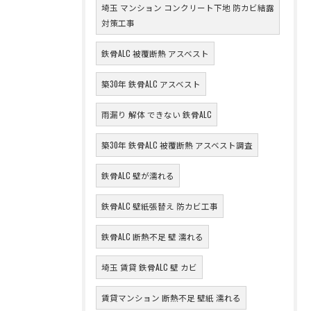
埼玉 マンション コンクリート下地 防カビ結露
対策工事
鉄骨ALC 被覆断熱 アスベスト
築30年 鉄骨ALC アスベスト
雨漏り 解体 できない 鉄骨ALC
築30年 鉄骨ALC 被覆断熱 アスベスト調査
鉄骨ALC 壁が濡れる
鉄骨ALC 壁紙張替え 防カビ工事
鉄骨ALC 断熱不足 壁 濡れる
埼玉 賃貸 鉄骨ALC 壁 カビ
賃貸マンション 断熱不足 壁紙 濡れる