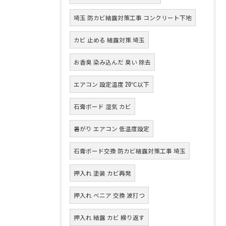
埼玉 防カビ結露対策工事 コンクリート下地
カビ 止める 結露対策 埼玉
お香臭 染み込んだ 臭い 除去
エアコン 設定温度 20℃以下
石膏ボード 湿気 カビ
暑がり エアコン 低温度設定
石膏ボード交換 防カビ結露対策工事 埼玉
押入れ 塗装 カビ再発
押入れ ベニア 交換 波打つ
押入れ 結露 カビ 繰り返す