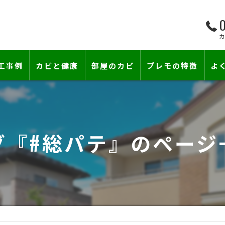
0
工事例
カビと健康
部屋のカビ
プレモの特徴
よ
て―
小さな防カビ工事
床下のカビ
壁紙下地防カビ工事
建築中のカビ
グ『#総パテ』のページ
壁紙カビ・壁紙下地のカビ
コンクリートのカビ
賃貸住宅のカビ
漏水事故のカビ
『またか…』の天井結露クレームに終
雨漏りによるカビ
カビと結露対策
部屋の除菌消臭