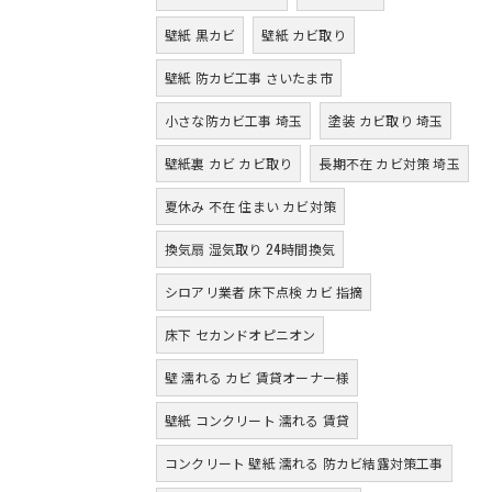
壁紙 黒カビ
壁紙 カビ取り
壁紙 防カビ工事 さいたま市
小さな防カビ工事 埼玉
塗装 カビ取り 埼玉
壁紙裏 カビ カビ取り
長期不在 カビ対策 埼玉
夏休み 不在 住まい カビ対策
換気扇 湿気取り 24時間換気
シロアリ業者 床下点検 カビ 指摘
床下 セカンドオピニオン
壁 濡れる カビ 賃貸オーナー様
壁紙 コンクリート 濡れる 賃貸
コンクリート 壁紙 濡れる 防カビ結露対策工事