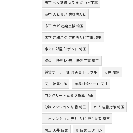
床下 ベタ基礎 大引き 防カビ工事
家中 カビ臭い 防腐防カビ
床下 カビ 定期点検 埼玉
床下 定期点検 定期防カビ工事 埼玉
冷えた部屋 GLボンド 埼玉
壁の中 断熱材 無し 断熱工事 埼玉
賃貸オーナー様 お香臭 トラブル
天井 結露
天井 結露対策
結露対策シート 天井
コンクリート直張り 壁紙 埼玉
分譲マンション 結露 埼玉
カビ 結露対策 埼玉
中古マンション 天井 カビ 専門業者 埼玉
埼玉 天井 結露
夏 結露 エアコン