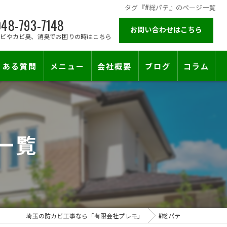
タグ『#総パテ』のページ一覧
48-793-7148
お問い合わせはこちら
カビやカビ臭、消臭でお困りの時はこちら
くある質問
メニュー
会社概要
ブログ
コラム
施工対応エリア
一覧
止符を。賃貸オーナー様が最後に頼る専門工事
埼玉の防カビ工事なら「有限会社プレモ」
#総パテ