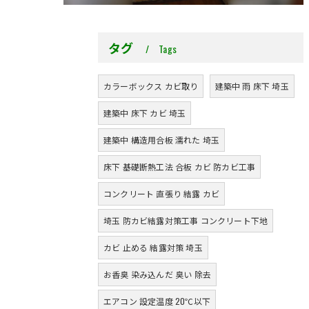
タグ
Tags
カラーボックス カビ取り
建築中 雨 床下 埼玉
建築中 床下 カビ 埼玉
建築中 構造用合板 濡れた 埼玉
床下 基礎断熱工法 合板 カビ 防カビ工事
コンクリート 直張り 結露 カビ
埼玉 防カビ結露対策工事 コンクリート下地
カビ 止める 結露対策 埼玉
お香臭 染み込んだ 臭い 除去
エアコン 設定温度 20℃以下