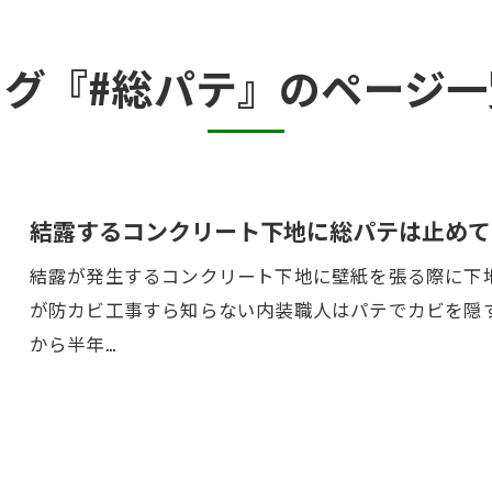
カビ臭い部屋
タグ『#総パテ』のページ一
押入れ・収納・クローゼットのカビ
砂壁・珪藻土のカビ
半地下・地下室のカビ
結露するコンクリート下地に総パテは止めて
結露が発生するコンクリート下地に壁紙を張る際に下
が防カビ工事すら知らない内装職人はパテでカビを隠
から半年…