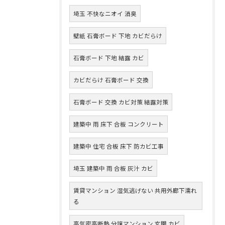
埼玉 不快なニオイ 消臭
壁紙 石膏ボード 下地 カビだらけ
石膏ボード 下地 結露 カビ
カビだらけ 石膏ボード 交換
石膏ボード 交換 カビ対策 結露対策
建築中 雨 床下 合板 コンクリート
建築中 住宅 合板 床下 防カビ工事
埼玉 建築中 雨 合板 灰汁 カビ
賃貸マンション 湿気逃げない 共用外廊下濡れ
る
高気密高断熱 分譲マンション 玄関 カビ