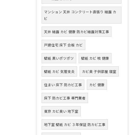
マンション 天井 コンクリート直張り 結露 カ
ビ
天井 結露 カビ 健康 防カビ結露対策工事
戸建住宅 床下 合板 カビ
壁紙 黒いポツポツ
壁紙 カビ 咳 健康
壁紙 カビ 気管支炎
カビ臭 子供部屋 寝室
住まい 床下 防カビ工事
カビ 健康
床下 防カビ工事 専門業者
東京 カビ臭い 地下室
地下室 壁紙 カビ ３年保証 防カビ工事