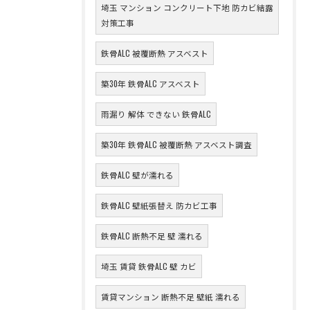
埼玉 マンション コンクリート下地 防カビ結露
対策工事
鉄骨ALC 被覆断熱 アスベスト
築30年 鉄骨ALC アスベスト
雨漏り 解体 できない 鉄骨ALC
築30年 鉄骨ALC 被覆断熱 アスベスト調査
鉄骨ALC 壁が濡れる
鉄骨ALC 壁紙張替え 防カビ工事
鉄骨ALC 断熱不足 壁 濡れる
埼玉 賃貸 鉄骨ALC 壁 カビ
賃貸マンション 断熱不足 壁紙 濡れる