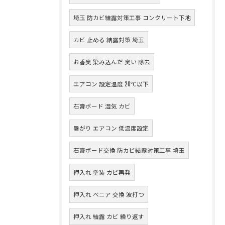
埼玉 防カビ結露対策工事 コンクリート下地
カビ 止める 結露対策 埼玉
お香臭 染み込んだ 臭い 除去
エアコン 設定温度 20℃以下
石膏ボード 湿気 カビ
暑がり エアコン 低温度設定
石膏ボード交換 防カビ結露対策工事 埼玉
押入れ 塗装 カビ再発
押入れ ベニア 交換 波打つ
押入れ 結露 カビ 繰り返す