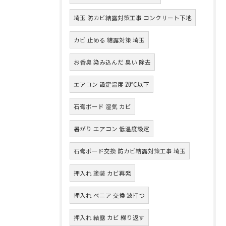
埼玉 防カビ結露対策工事 コンクリート下地
カビ 止める 結露対策 埼玉
お香臭 染み込んだ 臭い 除去
エアコン 設定温度 20℃以下
石膏ボード 湿気 カビ
暑がり エアコン 低温度設定
石膏ボード交換 防カビ結露対策工事 埼玉
押入れ 塗装 カビ再発
押入れ ベニア 交換 波打つ
押入れ 結露 カビ 繰り返す