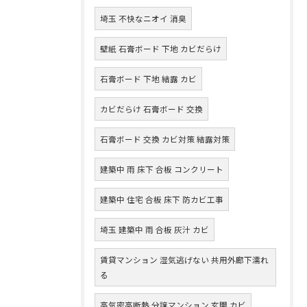
埼玉 不快なニオイ 消臭
壁紙 石膏ボード 下地 カビだらけ
石膏ボード 下地 結露 カビ
カビだらけ 石膏ボード 交換
石膏ボード 交換 カビ対策 結露対策
建築中 雨 床下 合板 コンクリート
建築中 住宅 合板 床下 防カビ工事
埼玉 建築中 雨 合板 灰汁 カビ
賃貸マンション 湿気逃げない 共用外廊下濡れ
る
高気密高断熱 分譲マンション 玄関 カビ