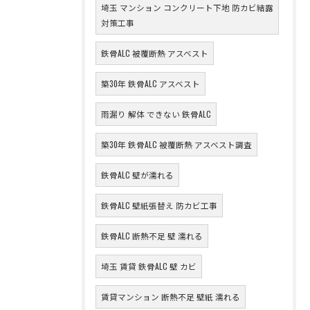
埼玉 マンション コンクリート下地 防カビ結露
対策工事
鉄骨ALC 被覆断熱 アスベスト
築30年 鉄骨ALC アスベスト
雨漏り 解体 できない 鉄骨ALC
築30年 鉄骨ALC 被覆断熱 アスベスト調査
鉄骨ALC 壁が濡れる
鉄骨ALC 壁紙張替え 防カビ工事
鉄骨ALC 断熱不足 壁 濡れる
埼玉 賃貸 鉄骨ALC 壁 カビ
賃貸マンション 断熱不足 壁紙 濡れる