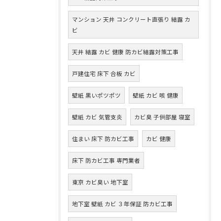
マンション 天井 コンクリート直張り 結露 カ
ビ
天井 結露 カビ 健康 防カビ結露対策工事
戸建住宅 床下 合板 カビ
壁紙 黒いポツポツ
壁紙 カビ 咳 健康
壁紙 カビ 気管支炎
カビ臭 子供部屋 寝室
住まい 床下 防カビ工事
カビ 健康
床下 防カビ工事 専門業者
東京 カビ臭い 地下室
地下室 壁紙 カビ ３年保証 防カビ工事