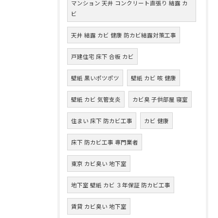
マンション 天井 コンクリート直張り 結露 カ
ビ
天井 結露 カビ 健康 防カビ結露対策工事
戸建住宅 床下 合板 カビ
壁紙 黒いポツポツ
壁紙 カビ 咳 健康
壁紙 カビ 気管支炎
カビ臭 子供部屋 寝室
住まい 床下 防カビ工事
カビ 健康
床下 防カビ工事 専門業者
東京 カビ臭い 地下室
地下室 壁紙 カビ ３年保証 防カビ工事
賃貸 カビ臭い 地下室