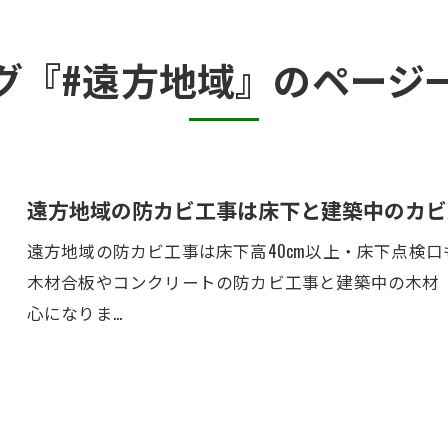
カビ臭い部屋
グ『#遠方地域』のページ
半地下・地下室のカビ
砂壁・珪藻土のカビ
押入れ・収納・クローゼットのカビ
遠方地域の防カビ工事は床下と建築中のカビ
遠方地域の防カビ工事は床下高40cm以上・床下点検口
木材合板やコンクリートの防カビ工事と建築中の木材
心になりま…