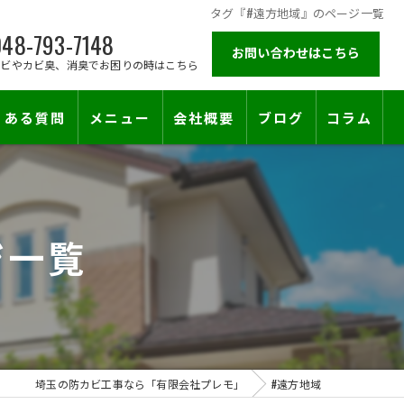
タグ『#遠方地域』のページ一覧
48-793-7148
お問い合わせはこちら
カビやカビ臭、消臭でお困りの時はこちら
くある質問
メニュー
会社概要
ブログ
コラム
施工対応エリア
ジ一覧
埼玉の防カビ工事なら「有限会社プレモ」
#遠方地域
止符を。賃貸オーナー様が最後に頼る専門工事