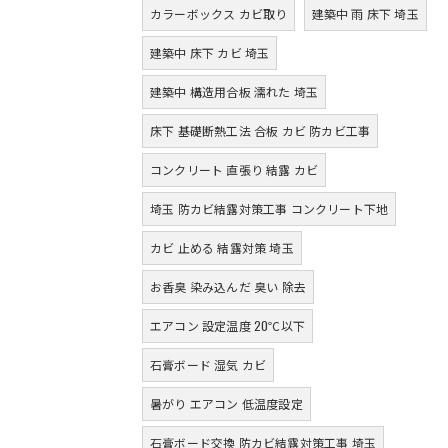
カラーボックス カビ取り
建築中 雨 床下 埼玉
建築中 床下 カビ 埼玉
建築中 構造用合板 濡れた 埼玉
床下 基礎断熱工法 合板 カビ 防カビ工事
コンクリート 直張り 結露 カビ
埼玉 防カビ結露対策工事 コンクリート下地
カビ 止める 結露対策 埼玉
お香臭 染み込んだ 臭い 除去
エアコン 設定温度 20℃以下
石膏ボード 湿気 カビ
暑がり エアコン 低温度設定
石膏ボード交換 防カビ結露対策工事 埼玉