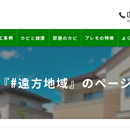
0
工事例
カビと健康
部屋のカビ
プレモの特徴
よ
て―
小さな防カビ工事
床下のカビ
壁紙下地防カビ工事
建築中のカビ
『#遠方地域』のペー
壁紙カビ・壁紙下地のカビ
漏水事故のカビ
カビと結露対策
雨漏りによるカビ
賃貸住宅のカビ
コンクリートのカビ
『またか…』の天井結露クレームに終
部屋の除菌消臭