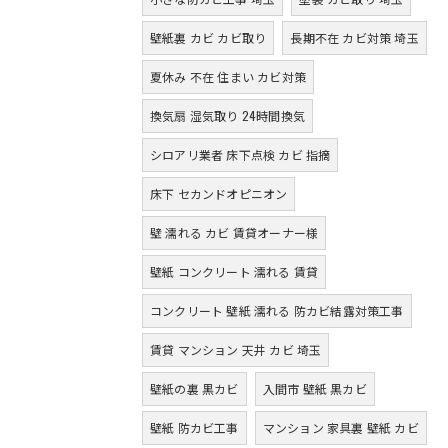
壁紙裏 カビ カビ取り
長期不在 カビ対策 埼玉
夏休み 不在 住まい カビ対策
換気扇 湿気取り 24時間換気
シロアリ業者 床下点検 カビ 指摘
床下 セカンドオピニオン
壁 濡れる カビ 賃貸オーナー様
壁紙 コンクリート 濡れる 賃貸
コンクリート 壁紙 濡れる 防カビ結露対策工事
賃貸 マンション 天井 カビ 埼玉
壁紙の裏 黒カビ
入間市 壁紙 黒カビ
壁紙 防カビ工事
マンション 家具裏 壁紙 カビ