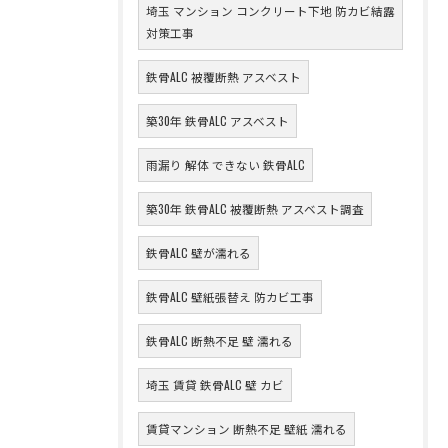
埼玉 マンション コンクリート下地 防カビ結露
対策工事
鉄骨ALC 被覆断熱 アスベスト
築30年 鉄骨ALC アスベスト
雨漏り 解体 できない 鉄骨ALC
築30年 鉄骨ALC 被覆断熱 アスベスト調査
鉄骨ALC 壁が濡れる
鉄骨ALC 壁紙張替え 防カビ工事
鉄骨ALC 断熱不足 壁 濡れる
埼玉 賃貸 鉄骨ALC 壁 カビ
賃貸マンション 断熱不足 壁紙 濡れる