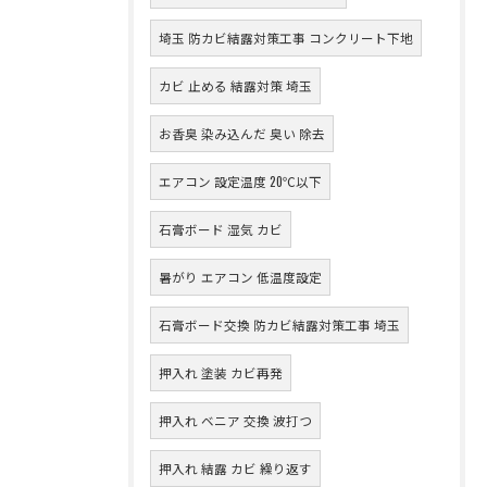
埼玉 防カビ結露対策工事 コンクリート下地
カビ 止める 結露対策 埼玉
お香臭 染み込んだ 臭い 除去
エアコン 設定温度 20℃以下
石膏ボード 湿気 カビ
暑がり エアコン 低温度設定
石膏ボード交換 防カビ結露対策工事 埼玉
押入れ 塗装 カビ再発
押入れ ベニア 交換 波打つ
押入れ 結露 カビ 繰り返す