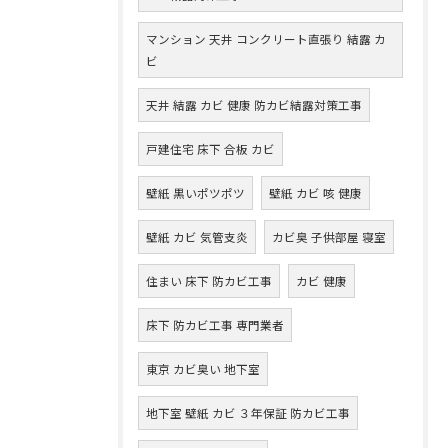
マンション 天井 コンクリート直張り 結露 カ
ビ
天井 結露 カビ 健康 防カビ結露対策工事
戸建住宅 床下 合板 カビ
壁紙 黒いポツポツ
壁紙 カビ 咳 健康
壁紙 カビ 気管支炎
カビ臭 子供部屋 寝室
住まい 床下 防カビ工事
カビ 健康
床下 防カビ工事 専門業者
東京 カビ臭い 地下室
地下室 壁紙 カビ ３年保証 防カビ工事