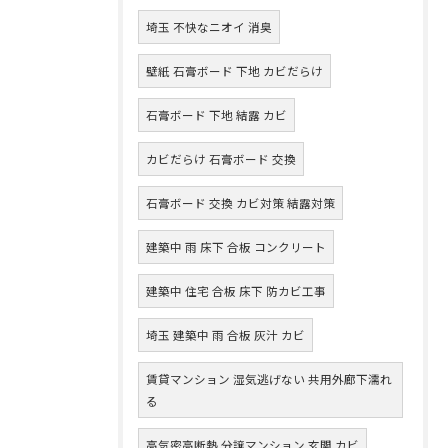
埼玉 不快なニオイ 消臭
壁紙 石膏ボード 下地 カビだらけ
石膏ボード 下地 結露 カビ
カビだらけ 石膏ボード 交換
石膏ボード 交換 カビ対策 結露対策
建築中 雨 床下 合板 コンクリート
建築中 住宅 合板 床下 防カビ工事
埼玉 建築中 雨 合板 灰汁 カビ
賃貸マンション 湿気逃げない 共用外廊下濡れ
る
高気密高断熱 分譲マンション 玄関 カビ