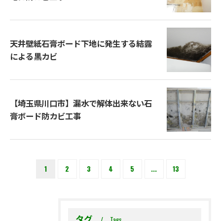
天井壁紙石膏ボード下地に発生する結露
による黒カビ
【埼玉県川口市】漏水で解体出来ない石
膏ボード防カビ工事
1
2
3
4
5
...
13
タグ
Tags