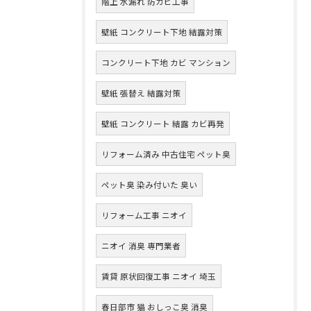
階上 水漏れ 防カビ工事
壁紙 コンクリート下地 結露対策
コンクリート下地 カビ マンション
壁紙 張替え 結露対策
壁紙 コンクリート 結露 カビ再発
リフォーム済み 中古住宅 ペット臭
ペット臭 染み付いた 臭い
リフォーム工事 ニオイ
ニオイ 消臭 専門業者
賃貸 原状回復工事 ニオイ 埼玉
春日部市 猫 おしっこ臭 消臭