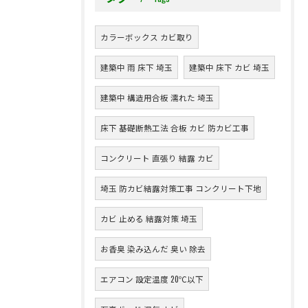
カラーボックス カビ取り
建築中 雨 床下 埼玉
建築中 床下 カビ 埼玉
建築中 構造用合板 濡れた 埼玉
床下 基礎断熱工法 合板 カビ 防カビ工事
コンクリート 直張り 結露 カビ
埼玉 防カビ結露対策工事 コンクリート下地
カビ 止める 結露対策 埼玉
お香臭 染み込んだ 臭い 除去
エアコン 設定温度 20℃以下