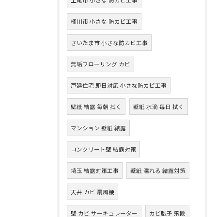
桶川市 小さな 防カビ工事
さいたま市 小さな防カビ工事
無垢フローリング カビ
戸建住宅 即日対応 小さな防カビ工事
壁紙 結露 毎朝 拭く
壁紙 水滴 毎日 拭く
マンション 壁紙 結露
コンクリート壁 結露対策
埼玉 結露対策工事
壁紙 濡れる 結露対策
天井 カビ 扇風機
壁 カビ サーキュレーター
カビ胞子 飛散