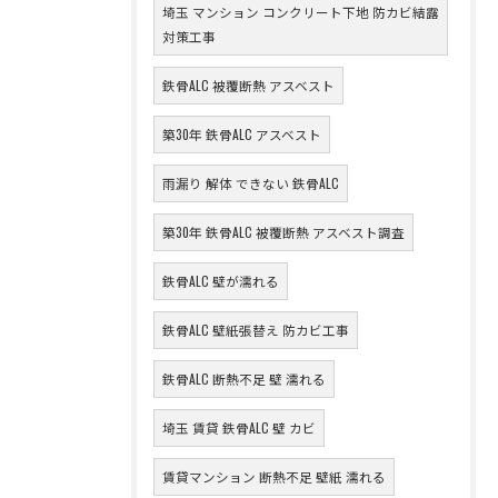
埼玉 マンション コンクリート下地 防カビ結露
対策工事
鉄骨ALC 被覆断熱 アスベスト
築30年 鉄骨ALC アスベスト
雨漏り 解体 できない 鉄骨ALC
築30年 鉄骨ALC 被覆断熱 アスベスト調査
鉄骨ALC 壁が濡れる
鉄骨ALC 壁紙張替え 防カビ工事
鉄骨ALC 断熱不足 壁 濡れる
埼玉 賃貸 鉄骨ALC 壁 カビ
賃貸マンション 断熱不足 壁紙 濡れる