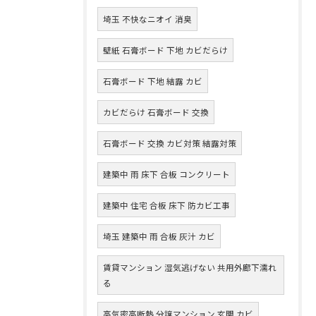
埼玉 不快なニオイ 消臭
壁紙 石膏ボード 下地 カビだらけ
石膏ボード 下地 結露 カビ
カビだらけ 石膏ボード 交換
石膏ボード 交換 カビ対策 結露対策
建築中 雨 床下 合板 コンクリート
建築中 住宅 合板 床下 防カビ工事
埼玉 建築中 雨 合板 灰汁 カビ
賃貸マンション 湿気逃げない 共用外廊下濡れ
る
高気密高断熱 分譲マンション 玄関 カビ