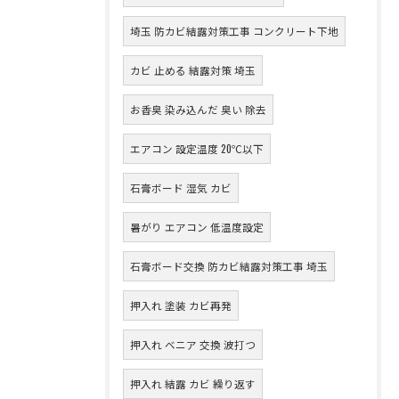
埼玉 防カビ結露対策工事 コンクリート下地
カビ 止める 結露対策 埼玉
お香臭 染み込んだ 臭い 除去
エアコン 設定温度 20℃以下
石膏ボード 湿気 カビ
暑がり エアコン 低温度設定
石膏ボード交換 防カビ結露対策工事 埼玉
押入れ 塗装 カビ再発
押入れ ベニア 交換 波打つ
押入れ 結露 カビ 繰り返す