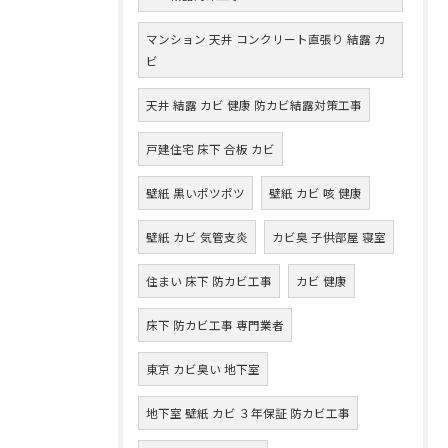
マンション 天井 コンクリート直張り 結露 カ
ビ
天井 結露 カビ 健康 防カビ結露対策工事
戸建住宅 床下 合板 カビ
壁紙 黒いポツポツ
壁紙 カビ 咳 健康
壁紙 カビ 気管支炎
カビ臭 子供部屋 寝室
住まい 床下 防カビ工事
カビ 健康
床下 防カビ工事 専門業者
東京 カビ臭い 地下室
地下室 壁紙 カビ ３年保証 防カビ工事