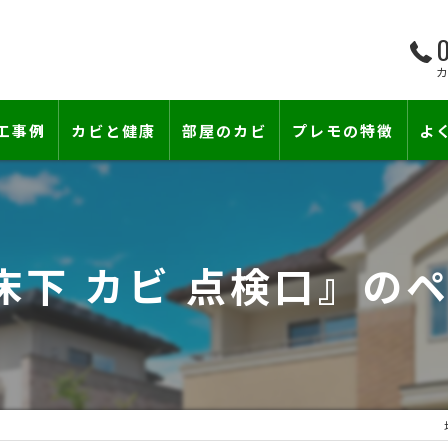
0
工事例
カビと健康
部屋のカビ
プレモの特徴
よ
て―
小さな防カビ工事
床下のカビ
壁紙下地防カビ工事
建築中のカビ
床下 カビ 点検口』の
壁紙カビ・壁紙下地のカビ
漏水事故のカビ
カビと結露対策
雨漏りによるカビ
賃貸住宅のカビ
コンクリートのカビ
カビ臭い部屋
部屋の除菌消臭