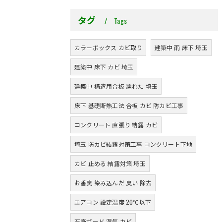
タグ
Tags
カラーボックス カビ取り
建築中 雨 床下 埼玉
建築中 床下 カビ 埼玉
建築中 構造用合板 濡れた 埼玉
床下 基礎断熱工法 合板 カビ 防カビ工事
コンクリート 直張り 結露 カビ
埼玉 防カビ結露対策工事 コンクリート下地
カビ 止める 結露対策 埼玉
お香臭 染み込んだ 臭い 除去
エアコン 設定温度 20℃以下
石膏ボード 湿気 カビ