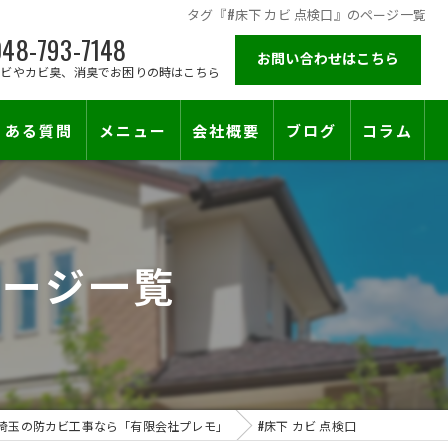
タグ『#床下 カビ 点検口』のページ一覧
48-793-7148
お問い合わせはこちら
カビやカビ臭、消臭でお困りの時はこちら
くある質問
メニュー
会社概要
ブログ
コラム
施工対応エリア
ページ一覧
埼玉の防カビ工事なら「有限会社プレモ」
#床下 カビ 点検口