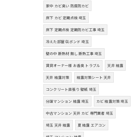
家中 カビ臭い 防腐防カビ
床下 カビ 定期点検 埼玉
床下 定期点検 定期防カビ工事 埼玉
冷えた部屋 GLボンド 埼玉
壁の中 断熱材 無し 断熱工事 埼玉
賃貸オーナー様 お香臭 トラブル
天井 結露
天井 結露対策
結露対策シート 天井
コンクリート直張り 壁紙 埼玉
分譲マンション 結露 埼玉
カビ 結露対策 埼玉
中古マンション 天井 カビ 専門業者 埼玉
埼玉 天井 結露
夏 結露 エアコン
埼玉 マンション 結露