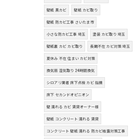
壁紙 黒カビ
壁紙 カビ取り
壁紙 防カビ工事 さいたま市
小さな防カビ工事 埼玉
塗装 カビ取り 埼玉
壁紙裏 カビ カビ取り
長期不在 カビ対策 埼玉
夏休み 不在 住まい カビ対策
換気扇 湿気取り 24時間換気
シロアリ業者 床下点検 カビ 指摘
床下 セカンドオピニオン
壁 濡れる カビ 賃貸オーナー様
壁紙 コンクリート 濡れる 賃貸
コンクリート 壁紙 濡れる 防カビ結露対策工事