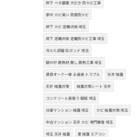
床下 ベタ基礎 大引き 防カビ工事
家中 カビ臭い 防腐防カビ
床下 カビ 定期点検 埼玉
床下 定期点検 定期防カビ工事 埼玉
冷えた部屋 GLボンド 埼玉
壁の中 断熱材 無し 断熱工事 埼玉
賃貸オーナー様 お香臭 トラブル
天井 結露
天井 結露対策
結露対策シート 天井
コンクリート直張り 壁紙 埼玉
分譲マンション 結露 埼玉
カビ 結露対策 埼玉
中古マンション 天井 カビ 専門業者 埼玉
埼玉 天井 結露
夏 結露 エアコン