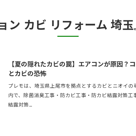
カビ臭い部屋
ョン カビ リフォーム 埼
半地下・地下室のカビ
砂壁・珪藻土のカビ
押入れ・収納・クローゼットのカビ
【夏の隠れたカビの罠】エアコンが原因？コ
とカビの恐怖
プレモは、埼玉県上尾市を拠点とするカビとニオイの専
内で、除菌消臭工事・防カビ工事・防カビ結露対策工
結露対策…