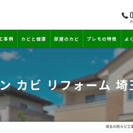
0
工事例
カビと健康
部屋のカビ
プレモの特徴
よ
て―
小さな防カビ工事
床下のカビ
壁紙下地防カビ工事
建築中のカビ
ン カビ リフォーム 
壁紙カビ・壁紙下地のカビ
漏水事故のカビ
カビと結露対策
雨漏りによるカビ
賃貸住宅のカビ
コンクリートのカビ
埼玉の防カビ工
『またか…』の天井結露クレームに終
部屋の除菌消臭