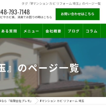
タグ『#マンション カビ リフォーム 埼玉』のページ一覧
48-793-7148
お問い合わせはこちら
カビやカビ臭、消臭でお困りの時はこちら
くある質問
メニュー
会社概要
ブログ
コラム
施工対応エリア
埼玉』のページ一覧
事なら「有限会社プレモ」
#マンション カビ リフォーム 埼玉
止符を。賃貸オーナー様が最後に頼る専門工事