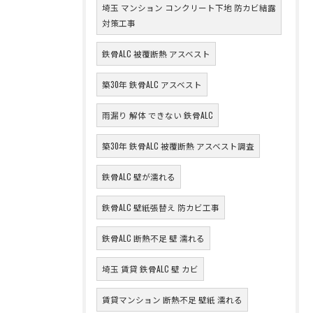
埼玉 マンション コンクリート下地 防カビ結露
対策工事
鉄骨ALC 被覆断熱 アスベスト
築30年 鉄骨ALC アスベスト
雨漏り 解体 できない 鉄骨ALC
築30年 鉄骨ALC 被覆断熱 アスベスト調査
鉄骨ALC 壁が濡れる
鉄骨ALC 壁紙張替え 防カビ工事
鉄骨ALC 断熱不足 壁 濡れる
埼玉 賃貸 鉄骨ALC 壁 カビ
賃貸マンション 断熱不足 壁紙 濡れる