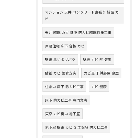
マンション 天井 コンクリート直張り 結露 カ
ビ
天井 結露 カビ 健康 防カビ結露対策工事
戸建住宅 床下 合板 カビ
壁紙 黒いポツポツ
壁紙 カビ 咳 健康
壁紙 カビ 気管支炎
カビ臭 子供部屋 寝室
住まい 床下 防カビ工事
カビ 健康
床下 防カビ工事 専門業者
東京 カビ臭い 地下室
地下室 壁紙 カビ ３年保証 防カビ工事