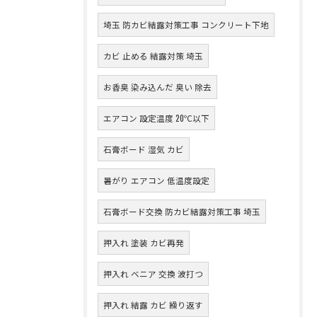
埼玉 防カビ結露対策工事 コンクリート下地
カビ 止める 結露対策 埼玉
お香臭 染み込んだ 臭い 除去
エアコン 設定温度 20℃以下
石膏ボード 湿気 カビ
暑がり エアコン 低温度設定
石膏ボード交換 防カビ結露対策工事 埼玉
押入れ 塗装 カビ再発
押入れ ベニア 交換 波打つ
押入れ 結露 カビ 繰り返す