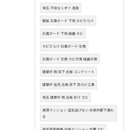
埼玉 不快なニオイ 消臭
壁紙 石膏ボード 下地 カビだらけ
石膏ボード 下地 結露 カビ
カビだらけ 石膏ボード 交換
石膏ボード 交換 カビ対策 結露対策
建築中 雨 床下 合板 コンクリート
建築中 住宅 合板 床下 防カビ工事
埼玉 建築中 雨 合板 灰汁 カビ
賃貸マンション 湿気逃げない 共用外廊下濡れ
る
高気密高断熱 分譲マンション 玄関 カビ