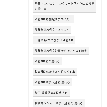
埼玉 マンション コンクリート下地 防カビ結露
対策工事
鉄骨ALC 被覆断熱 アスベスト
築30年 鉄骨ALC アスベスト
雨漏り 解体 できない 鉄骨ALC
築30年 鉄骨ALC 被覆断熱 アスベスト調査
鉄骨ALC 壁が濡れる
鉄骨ALC 壁紙張替え 防カビ工事
鉄骨ALC 断熱不足 壁 濡れる
埼玉 賃貸 鉄骨ALC 壁 カビ
賃貸マンション 断熱不足 壁紙 濡れる