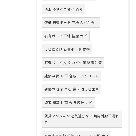
埼玉 不快なニオイ 消臭
壁紙 石膏ボード 下地 カビだらけ
石膏ボード 下地 結露 カビ
カビだらけ 石膏ボード 交換
石膏ボード 交換 カビ対策 結露対策
建築中 雨 床下 合板 コンクリート
建築中 住宅 合板 床下 防カビ工事
埼玉 建築中 雨 合板 灰汁 カビ
賃貸マンション 湿気逃げない 共用外廊下濡れ
る
高気密高断熱 分譲マンション 玄関 カビ