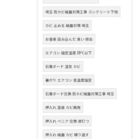
埼玉 防カビ結露対策工事 コンクリート下地
カビ 止める 結露対策 埼玉
お香臭 染み込んだ 臭い 除去
エアコン 設定温度 20℃以下
石膏ボード 湿気 カビ
暑がり エアコン 低温度設定
石膏ボード交換 防カビ結露対策工事 埼玉
押入れ 塗装 カビ再発
押入れ ベニア 交換 波打つ
押入れ 結露 カビ 繰り返す