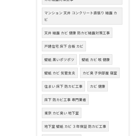
マンション 天井 コンクリート直張り 結露 カ
ビ
天井 結露 カビ 健康 防カビ結露対策工事
戸建住宅 床下 合板 カビ
壁紙 黒いポツポツ
壁紙 カビ 咳 健康
壁紙 カビ 気管支炎
カビ臭 子供部屋 寝室
住まい 床下 防カビ工事
カビ 健康
床下 防カビ工事 専門業者
東京 カビ臭い 地下室
地下室 壁紙 カビ ３年保証 防カビ工事