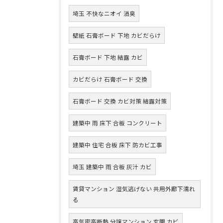
埼玉 不快なニオイ 消臭
壁紙 石膏ボード 下地 カビだらけ
石膏ボード 下地 結露 カビ
カビだらけ 石膏ボード 交換
石膏ボード 交換 カビ対策 結露対策
建築中 雨 床下 合板 コンクリート
建築中 住宅 合板 床下 防カビ工事
埼玉 建築中 雨 合板 灰汁 カビ
賃貸マンション 湿気逃げない 共用外廊下濡れ
る
高気密高断熱 分譲マンション 玄関 カビ