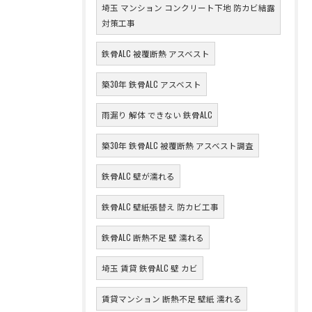
埼玉 マンション コンクリート下地 防カビ結露
対策工事
鉄骨ALC 被覆断熱 アスベスト
築30年 鉄骨ALC アスベスト
雨漏り 解体 できない 鉄骨ALC
築30年 鉄骨ALC 被覆断熱 アスベスト調査
鉄骨ALC 壁が濡れる
鉄骨ALC 壁紙張替え 防カビ工事
鉄骨ALC 断熱不足 壁 濡れる
埼玉 賃貸 鉄骨ALC 壁 カビ
賃貸マンション 断熱不足 壁紙 濡れる