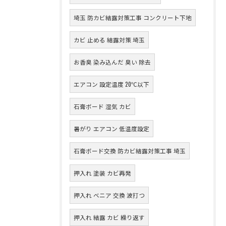
埼玉 防カビ結露対策工事 コンクリート下地
カビ 止める 結露対策 埼玉
お香臭 染み込んだ 臭い 除去
エアコン 設定温度 20℃以下
石膏ボード 湿気 カビ
暑がり エアコン 低温度設定
石膏ボード交換 防カビ結露対策工事 埼玉
押入れ 塗装 カビ再発
押入れ ベニア 交換 波打つ
押入れ 結露 カビ 繰り返す