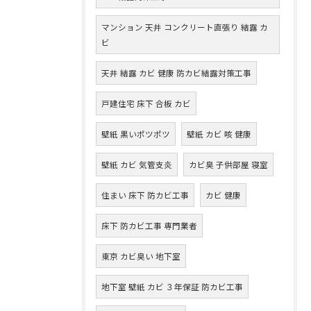
マンション 天井 コンクリート直張り 結露 カ
ビ
天井 結露 カビ 健康 防カビ結露対策工事
戸建住宅 床下 合板 カビ
壁紙 黒いポツポツ
壁紙 カビ 咳 健康
壁紙 カビ 気管支炎
カビ臭 子供部屋 寝室
住まい 床下 防カビ工事
カビ 健康
床下 防カビ工事 専門業者
東京 カビ臭い 地下室
地下室 壁紙 カビ ３年保証 防カビ工事