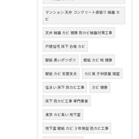
マンション 天井 コンクリート直張り 結露 カ
ビ
天井 結露 カビ 健康 防カビ結露対策工事
戸建住宅 床下 合板 カビ
壁紙 黒いポツポツ
壁紙 カビ 咳 健康
壁紙 カビ 気管支炎
カビ臭 子供部屋 寝室
住まい 床下 防カビ工事
カビ 健康
床下 防カビ工事 専門業者
東京 カビ臭い 地下室
地下室 壁紙 カビ ３年保証 防カビ工事