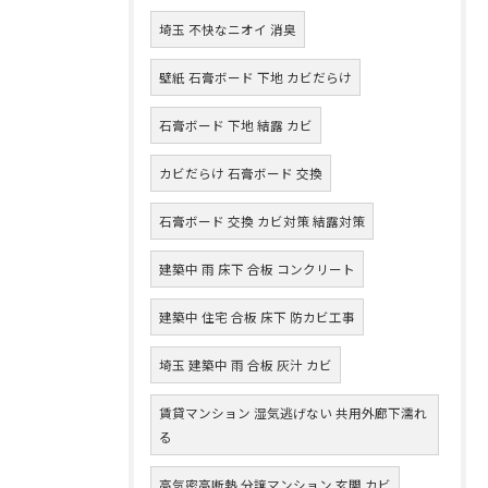
埼玉 不快なニオイ 消臭
壁紙 石膏ボード 下地 カビだらけ
石膏ボード 下地 結露 カビ
カビだらけ 石膏ボード 交換
石膏ボード 交換 カビ対策 結露対策
建築中 雨 床下 合板 コンクリート
建築中 住宅 合板 床下 防カビ工事
埼玉 建築中 雨 合板 灰汁 カビ
賃貸マンション 湿気逃げない 共用外廊下濡れ
る
高気密高断熱 分譲マンション 玄関 カビ