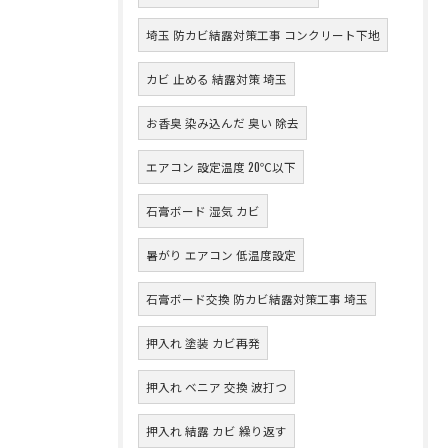
埼玉 防カビ結露対策工事 コンクリート下地
カビ 止める 結露対策 埼玉
お香臭 染み込んだ 臭い 除去
エアコン 設定温度 20℃以下
石膏ボード 湿気 カビ
暑がり エアコン 低温度設定
石膏ボード交換 防カビ結露対策工事 埼玉
押入れ 塗装 カビ再発
押入れ ベニア 交換 波打つ
押入れ 結露 カビ 繰り返す