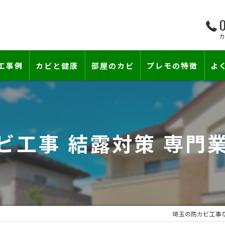
0
工事例
カビと健康
部屋のカビ
プレモの特徴
よ
て―
小さな防カビ工事
床下のカビ
壁紙下地防カビ工事
建築中のカビ
カビ工事 結露対策 専門
壁紙カビ・壁紙下地のカビ
漏水事故のカビ
カビと結露対策
雨漏りによるカビ
賃貸住宅のカビ
コンクリートのカビ
埼玉の防カビ工事
カビ臭い部屋
部屋の除菌消臭