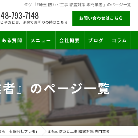
タグ『#埼玉 防カビ工事 結露対策 専門業者』のページ一覧
48-793-7148
お問い合わせはこちら
カビやカビ臭、消臭でお困りの時はこちら
くある質問
メニュー
会社概要
ブログ
コラム
施工対応エリア
業者』のページ一覧
なら「有限会社プレモ」
#埼玉 防カビ工事 結露対策 専門業者