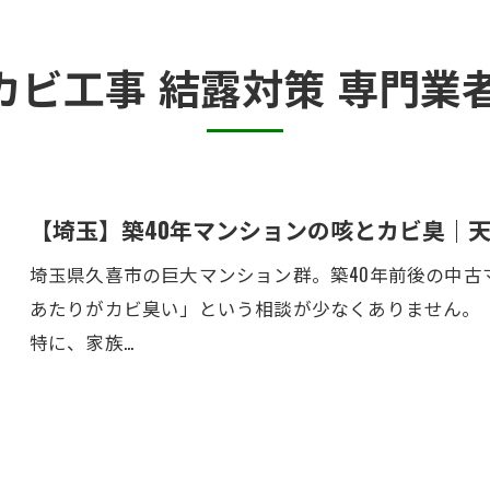
半地下・地下室のカビ
カビ工事 結露対策 専門
砂壁・珪藻土のカビ
押入れ・収納・クローゼットのカビ
【埼玉】築40年マンションの咳とカビ臭｜
埼玉県久喜市の巨大マンション群。築40年前後の中
あたりがカビ臭い」という相談が少なくありません。
特に、家族…