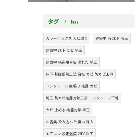
タグ
Tags
カラーボックス カビ取り
建築中 雨 床下 埼玉
建築中 床下 カビ 埼玉
建築中 構造用合板 濡れた 埼玉
床下 基礎断熱工法 合板 カビ 防カビ工事
コンクリート 直張り 結露 カビ
埼玉 防カビ結露対策工事 コンクリート下地
カビ 止める 結露対策 埼玉
お香臭 染み込んだ 臭い 除去
エアコン 設定温度 20℃以下