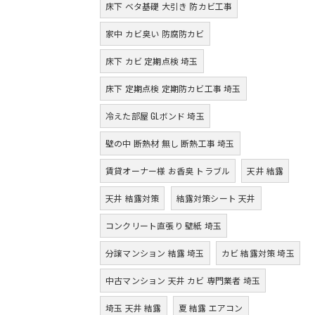
床下 ベタ基礎 大引き 防カビ工事
家中 カビ臭い 防腐防カビ
床下 カビ 定期点検 埼玉
床下 定期点検 定期防カビ工事 埼玉
冷えた部屋 GLボンド 埼玉
壁の中 断熱材 無し 断熱工事 埼玉
賃貸オーナー様 お香臭 トラブル
天井 結露
天井 結露対策
結露対策シート 天井
コンクリート直張り 壁紙 埼玉
分譲マンション 結露 埼玉
カビ 結露対策 埼玉
中古マンション 天井 カビ 専門業者 埼玉
埼玉 天井 結露
夏 結露 エアコン