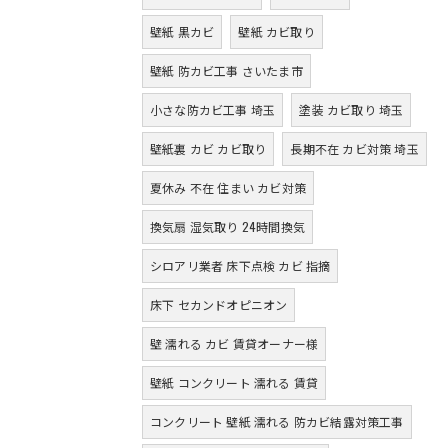
壁紙 黒カビ
壁紙 カビ取り
壁紙 防カビ工事 さいたま市
小さな防カビ工事 埼玉
塗装 カビ取り 埼玉
壁紙裏 カビ カビ取り
長期不在 カビ対策 埼玉
夏休み 不在 住まい カビ対策
換気扇 湿気取り 24時間換気
シロアリ業者 床下点検 カビ 指摘
床下 セカンドオピニオン
壁 濡れる カビ 賃貸オーナー様
壁紙 コンクリート 濡れる 賃貸
コンクリート 壁紙 濡れる 防カビ結露対策工事