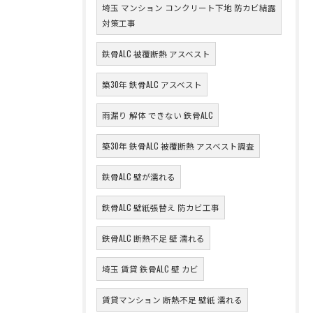
埼玉 マンション コンクリート下地 防カビ結露
対策工事
鉄骨ALC 被覆断熱 アスベスト
築30年 鉄骨ALC アスベスト
雨漏り 解体 できない 鉄骨ALC
築30年 鉄骨ALC 被覆断熱 アスベスト調査
鉄骨ALC 壁が濡れる
鉄骨ALC 壁紙張替え 防カビ工事
鉄骨ALC 断熱不足 壁 濡れる
埼玉 賃貸 鉄骨ALC 壁 カビ
賃貸マンション 断熱不足 壁紙 濡れる