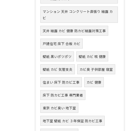
マンション 天井 コンクリート直張り 結露 カ
ビ
天井 結露 カビ 健康 防カビ結露対策工事
戸建住宅 床下 合板 カビ
壁紙 黒いポツポツ
壁紙 カビ 咳 健康
壁紙 カビ 気管支炎
カビ臭 子供部屋 寝室
住まい 床下 防カビ工事
カビ 健康
床下 防カビ工事 専門業者
東京 カビ臭い 地下室
地下室 壁紙 カビ ３年保証 防カビ工事