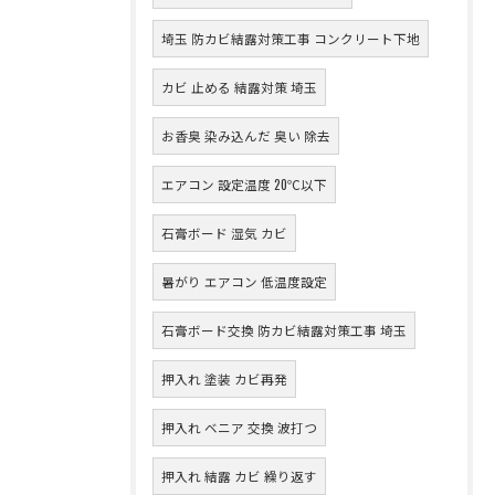
埼玉 防カビ結露対策工事 コンクリート下地
カビ 止める 結露対策 埼玉
お香臭 染み込んだ 臭い 除去
エアコン 設定温度 20℃以下
石膏ボード 湿気 カビ
暑がり エアコン 低温度設定
石膏ボード交換 防カビ結露対策工事 埼玉
押入れ 塗装 カビ再発
押入れ ベニア 交換 波打つ
押入れ 結露 カビ 繰り返す