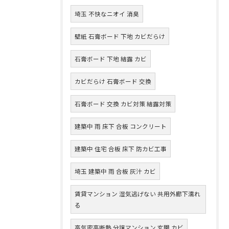
埼玉 不快なニオイ 消臭
壁紙 石膏ボード 下地 カビだらけ
石膏ボード 下地 結露 カビ
カビだらけ 石膏ボード 交換
石膏ボード 交換 カビ対策 結露対策
建築中 雨 床下 合板 コンクリート
建築中 住宅 合板 床下 防カビ工事
埼玉 建築中 雨 合板 灰汁 カビ
賃貸マンション 湿気逃げない 共用外廊下濡れ
る
高気密高断熱 分譲マンション 玄関 カビ