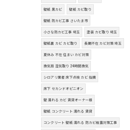
壁紙 黒カビ
壁紙 カビ取り
壁紙 防カビ工事 さいたま市
小さな防カビ工事 埼玉
塗装 カビ取り 埼玉
壁紙裏 カビ カビ取り
長期不在 カビ対策 埼玉
夏休み 不在 住まい カビ対策
換気扇 湿気取り 24時間換気
シロアリ業者 床下点検 カビ 指摘
床下 セカンドオピニオン
壁 濡れる カビ 賃貸オーナー様
壁紙 コンクリート 濡れる 賃貸
コンクリート 壁紙 濡れる 防カビ結露対策工事