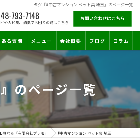
タグ『#中古マンション ペット臭 埼玉』のページ一覧
48-793-7148
お問い合わせはこちら
カビやカビ臭、消臭でお困りの時はこちら
くある質問
メニュー
会社概要
ブログ
コラム
施工対応エリア
玉』のページ一覧
止符を。賃貸オーナー様が最後に頼る専門工事
工事なら「有限会社プレモ」
#中古マンション ペット臭 埼玉