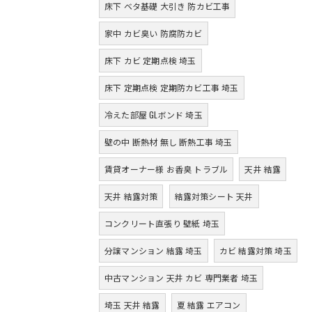
床下 ベタ基礎 大引き 防カビ工事
家中 カビ臭い 防腐防カビ
床下 カビ 定期点検 埼玉
床下 定期点検 定期防カビ工事 埼玉
冷えた部屋 GLボンド 埼玉
壁の中 断熱材 無し 断熱工事 埼玉
賃貸オーナー様 お香臭 トラブル
天井 結露
天井 結露対策
結露対策シート 天井
コンクリート直張り 壁紙 埼玉
分譲マンション 結露 埼玉
カビ 結露対策 埼玉
中古マンション 天井 カビ 専門業者 埼玉
埼玉 天井 結露
夏 結露 エアコン