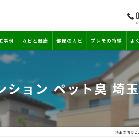
0
工事例
カビと健康
部屋のカビ
プレモの特徴
よ
て―
小さな防カビ工事
床下のカビ
壁紙下地防カビ工事
建築中のカビ
ンション ペット臭 埼
壁紙カビ・壁紙下地のカビ
コンクリートのカビ
賃貸住宅のカビ
漏水事故のカビ
『またか…』の天井結露クレームに終
雨漏りによるカビ
埼玉の防カビ
カビと結露対策
部屋の除菌消臭