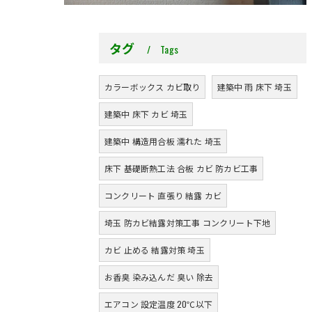
タグ
Tags
カラーボックス カビ取り
建築中 雨 床下 埼玉
建築中 床下 カビ 埼玉
建築中 構造用合板 濡れた 埼玉
床下 基礎断熱工法 合板 カビ 防カビ工事
コンクリート 直張り 結露 カビ
埼玉 防カビ結露対策工事 コンクリート下地
カビ 止める 結露対策 埼玉
お香臭 染み込んだ 臭い 除去
エアコン 設定温度 20℃以下