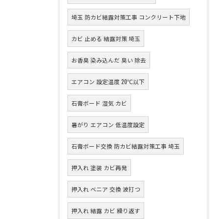
埼玉 防カビ結露対策工事 コンクリート下地
カビ 止める 結露対策 埼玉
お香臭 染み込んだ 臭い 除去
エアコン 設定温度 20℃以下
石膏ボード 湿気 カビ
暑がり エアコン 低温度設定
石膏ボード交換 防カビ結露対策工事 埼玉
押入れ 塗装 カビ再発
押入れ ベニア 交換 波打つ
押入れ 結露 カビ 繰り返す