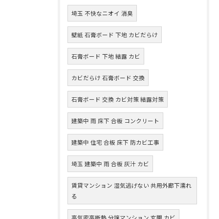
埼玉 不快なニオイ 消臭
壁紙 石膏ボード 下地 カビだらけ
石膏ボード 下地 結露 カビ
カビだらけ 石膏ボード 交換
石膏ボード 交換 カビ対策 結露対策
建築中 雨 床下 合板 コンクリート
建築中 住宅 合板 床下 防カビ工事
埼玉 建築中 雨 合板 灰汁 カビ
賃貸マンション 湿気逃げない 共用外廊下濡れ
る
高気密高断熱 分譲マンション 玄関 カビ