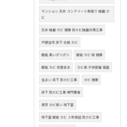
マンション 天井 コンクリート直張り 結露 カ
ビ
天井 結露 カビ 健康 防カビ結露対策工事
戸建住宅 床下 合板 カビ
壁紙 黒いポツポツ
壁紙 カビ 咳 健康
壁紙 カビ 気管支炎
カビ臭 子供部屋 寝室
住まい 床下 防カビ工事
カビ 健康
床下 防カビ工事 専門業者
東京 カビ臭い 地下室
地下室 壁紙 カビ ３年保証 防カビ工事