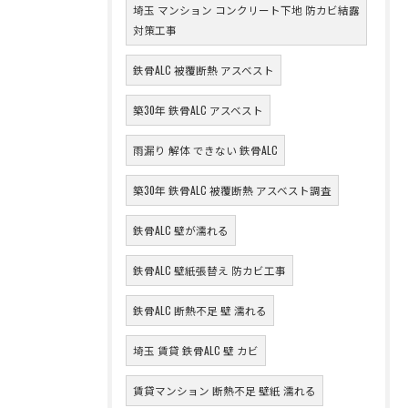
埼玉 マンション コンクリート下地 防カビ結露
対策工事
鉄骨ALC 被覆断熱 アスベスト
築30年 鉄骨ALC アスベスト
雨漏り 解体 できない 鉄骨ALC
築30年 鉄骨ALC 被覆断熱 アスベスト調査
鉄骨ALC 壁が濡れる
鉄骨ALC 壁紙張替え 防カビ工事
鉄骨ALC 断熱不足 壁 濡れる
埼玉 賃貸 鉄骨ALC 壁 カビ
賃貸マンション 断熱不足 壁紙 濡れる