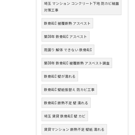
埼玉 マンション コンクリート下地 防カビ結露
対策工事
鉄骨ALC 被覆断熱 アスベスト
築30年 鉄骨ALC アスベスト
雨漏り 解体 できない 鉄骨ALC
築30年 鉄骨ALC 被覆断熱 アスベスト調査
鉄骨ALC 壁が濡れる
鉄骨ALC 壁紙張替え 防カビ工事
鉄骨ALC 断熱不足 壁 濡れる
埼玉 賃貸 鉄骨ALC 壁 カビ
賃貸マンション 断熱不足 壁紙 濡れる