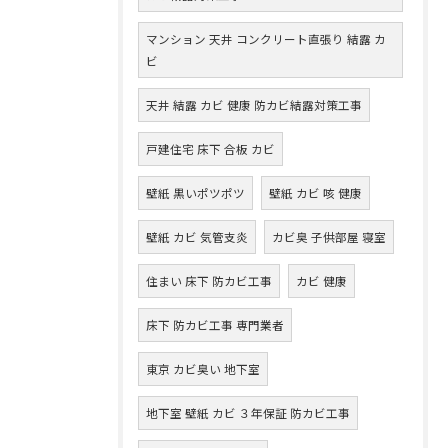
マンション 天井 コンクリート直張り 結露 カ
ビ
天井 結露 カビ 健康 防カビ結露対策工事
戸建住宅 床下 合板 カビ
壁紙 黒いポツポツ
壁紙 カビ 咳 健康
壁紙 カビ 気管支炎
カビ臭 子供部屋 寝室
住まい 床下 防カビ工事
カビ 健康
床下 防カビ工事 専門業者
東京 カビ臭い 地下室
地下室 壁紙 カビ ３年保証 防カビ工事