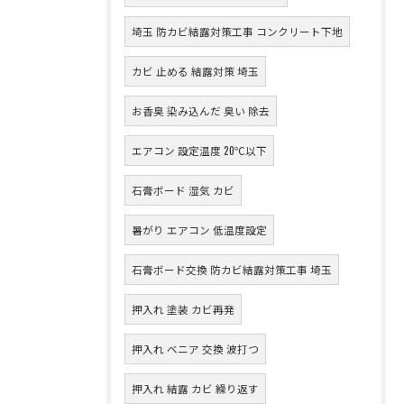
埼玉 防カビ結露対策工事 コンクリート下地
カビ 止める 結露対策 埼玉
お香臭 染み込んだ 臭い 除去
エアコン 設定温度 20℃以下
石膏ボード 湿気 カビ
暑がり エアコン 低温度設定
石膏ボード交換 防カビ結露対策工事 埼玉
押入れ 塗装 カビ再発
押入れ ベニア 交換 波打つ
押入れ 結露 カビ 繰り返す