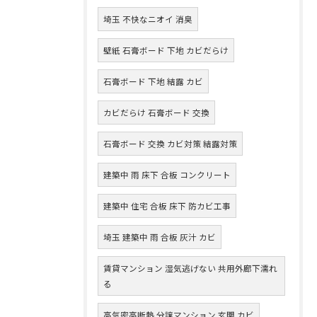
埼玉 不快なニオイ 消臭
壁紙 石膏ボード 下地 カビだらけ
石膏ボード 下地 結露 カビ
カビだらけ 石膏ボード 交換
石膏ボード 交換 カビ対策 結露対策
建築中 雨 床下 合板 コンクリート
建築中 住宅 合板 床下 防カビ工事
埼玉 建築中 雨 合板 灰汁 カビ
賃貸マンション 湿気逃げない 共用外廊下濡れ
る
高気密高断熱 分譲マンション 玄関 カビ