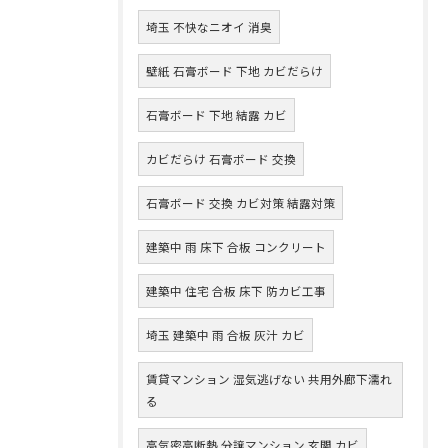
埼玉 不快なニオイ 消臭
壁紙 石膏ボード 下地 カビだらけ
石膏ボード 下地 結露 カビ
カビだらけ 石膏ボード 交換
石膏ボード 交換 カビ対策 結露対策
建築中 雨 床下 合板 コンクリート
建築中 住宅 合板 床下 防カビ工事
埼玉 建築中 雨 合板 灰汁 カビ
賃貸マンション 湿気逃げない 共用外廊下濡れ
る
高気密高断熱 分譲マンション 玄関 カビ