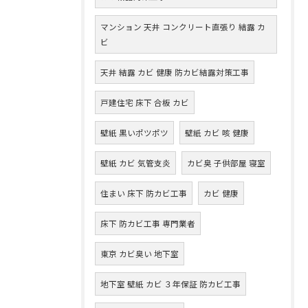
マンション 天井 コンクリート直張り 結露 カ
ビ
天井 結露 カビ 健康 防カビ結露対策工事
戸建住宅 床下 合板 カビ
壁紙 黒いポツポツ
壁紙 カビ 咳 健康
壁紙 カビ 気管支炎
カビ臭 子供部屋 寝室
住まい 床下 防カビ工事
カビ 健康
床下 防カビ工事 専門業者
東京 カビ臭い 地下室
地下室 壁紙 カビ ３年保証 防カビ工事