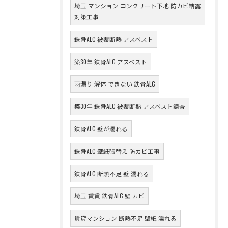
埼玉 マンション コンクリート下地 防カビ結露
対策工事
鉄骨ALC 被覆断熱 アスベスト
築30年 鉄骨ALC アスベスト
雨漏り 解体 できない 鉄骨ALC
築30年 鉄骨ALC 被覆断熱 アスベスト調査
鉄骨ALC 壁が濡れる
鉄骨ALC 壁紙張替え 防カビ工事
鉄骨ALC 断熱不足 壁 濡れる
埼玉 賃貸 鉄骨ALC 壁 カビ
賃貸マンション 断熱不足 壁紙 濡れる