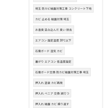
埼玉 防カビ結露対策工事 コンクリート下地
カビ 止める 結露対策 埼玉
お香臭 染み込んだ 臭い 除去
エアコン 設定温度 20℃以下
石膏ボード 湿気 カビ
暑がり エアコン 低温度設定
石膏ボード交換 防カビ結露対策工事 埼玉
押入れ 塗装 カビ再発
押入れ ベニア 交換 波打つ
押入れ 結露 カビ 繰り返す