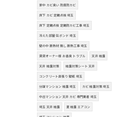
家中 カビ臭い 防腐防カビ
床下 カビ 定期点検 埼玉
床下 定期点検 定期防カビ工事 埼玉
冷えた部屋 GLボンド 埼玉
壁の中 断熱材 無し 断熱工事 埼玉
賃貸オーナー様 お香臭 トラブル
天井 結露
天井 結露対策
結露対策シート 天井
コンクリート直張り 壁紙 埼玉
分譲マンション 結露 埼玉
カビ 結露対策 埼玉
中古マンション 天井 カビ 専門業者 埼玉
埼玉 天井 結露
夏 結露 エアコン
埼玉 マンション 結露