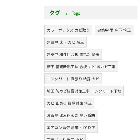
タグ
Tags
カラーボックス カビ取り
建築中 雨 床下 埼玉
建築中 床下 カビ 埼玉
建築中 構造用合板 濡れた 埼玉
床下 基礎断熱工法 合板 カビ 防カビ工事
コンクリート 直張り 結露 カビ
埼玉 防カビ結露対策工事 コンクリート下地
カビ 止める 結露対策 埼玉
お香臭 染み込んだ 臭い 除去
エアコン 設定温度 20℃以下
石膏ボード 湿気 カビ