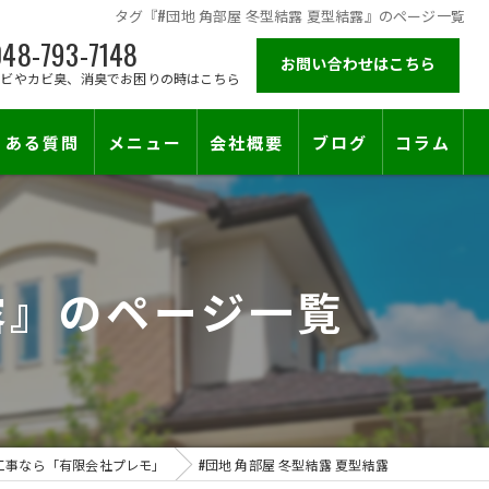
タグ『#団地 角部屋 冬型結露 夏型結露』のページ一覧
48-793-7148
お問い合わせはこちら
カビやカビ臭、消臭でお困りの時はこちら
くある質問
メニュー
会社概要
ブログ
コラム
施工対応エリア
露』のページ一覧
工事なら「有限会社プレモ」
#団地 角部屋 冬型結露 夏型結露