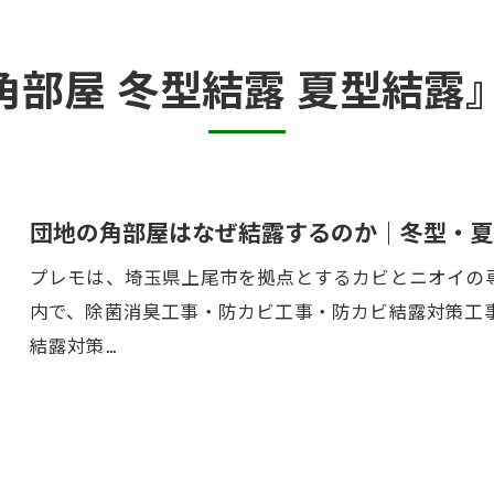
半地下・地下室のカビ
 角部屋 冬型結露 夏型結露
砂壁・珪藻土のカビ
押入れ・収納・クローゼットのカビ
団地の角部屋はなぜ結露するのか｜冬型・夏
プレモは、埼玉県上尾市を拠点とするカビとニオイの専
内で、除菌消臭工事・防カビ工事・防カビ結露対策工
結露対策…