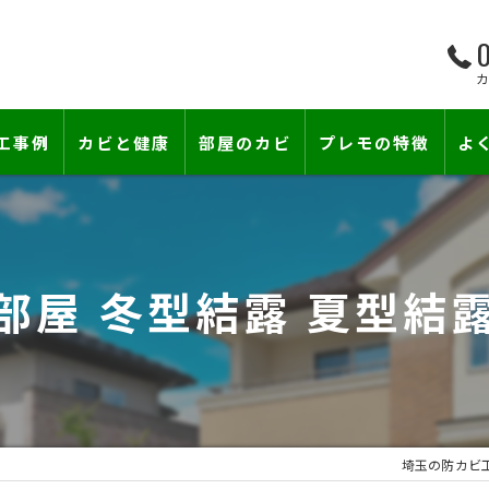
0
工事例
カビと健康
部屋のカビ
プレモの特徴
よ
て―
小さな防カビ工事
床下のカビ
壁紙下地防カビ工事
建築中のカビ
角部屋 冬型結露 夏型結
壁紙カビ・壁紙下地のカビ
漏水事故のカビ
カビと結露対策
雨漏りによるカビ
賃貸住宅のカビ
コンクリートのカビ
埼玉の防カビ
カビ臭い部屋
部屋の除菌消臭