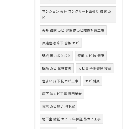
マンション 天井 コンクリート直張り 結露 カ
ビ
天井 結露 カビ 健康 防カビ結露対策工事
戸建住宅 床下 合板 カビ
壁紙 黒いポツポツ
壁紙 カビ 咳 健康
壁紙 カビ 気管支炎
カビ臭 子供部屋 寝室
住まい 床下 防カビ工事
カビ 健康
床下 防カビ工事 専門業者
東京 カビ臭い 地下室
地下室 壁紙 カビ ３年保証 防カビ工事