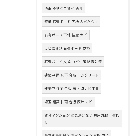
埼玉 不快なニオイ 消臭
壁紙 石膏ボード 下地 カビだらけ
石膏ボード 下地 結露 カビ
カビだらけ 石膏ボード 交換
石膏ボード 交換 カビ対策 結露対策
建築中 雨 床下 合板 コンクリート
建築中 住宅 合板 床下 防カビ工事
埼玉 建築中 雨 合板 灰汁 カビ
賃貸マンション 湿気逃げない 共用外廊下濡れ
る
高気密高断熱 分譲マンション 玄関 カビ