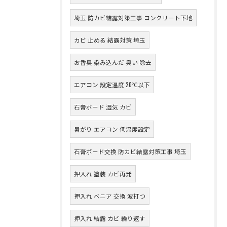
埼玉 防カビ結露対策工事 コンクリート下地
カビ 止める 結露対策 埼玉
お香臭 染み込んだ 臭い 除去
エアコン 設定温度 20℃以下
石膏ボード 湿気 カビ
暑がり エアコン 低温度設定
石膏ボード交換 防カビ結露対策工事 埼玉
押入れ 塗装 カビ再発
押入れ ベニア 交換 波打つ
押入れ 結露 カビ 繰り返す