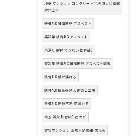
埼玉 マンション コンクリート下地 防カビ結露
対策工事
鉄骨ALC 被覆断熱 アスベスト
築30年 鉄骨ALC アスベスト
雨漏り 解体 できない 鉄骨ALC
築30年 鉄骨ALC 被覆断熱 アスベスト調査
鉄骨ALC 壁が濡れる
鉄骨ALC 壁紙張替え 防カビ工事
鉄骨ALC 断熱不足 壁 濡れる
埼玉 賃貸 鉄骨ALC 壁 カビ
賃貸マンション 断熱不足 壁紙 濡れる