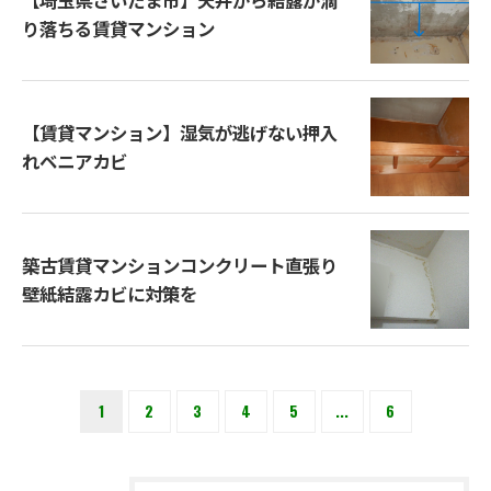
り落ちる賃貸マンション
【賃貸マンション】湿気が逃げない押入
れベニアカビ
築古賃貸マンションコンクリート直張り
壁紙結露カビに対策を
1
2
3
4
5
...
6