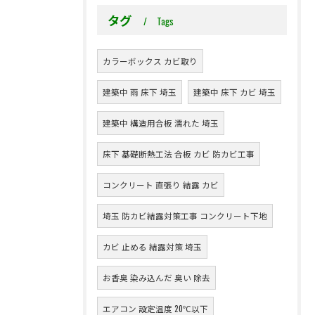
タグ
Tags
カラーボックス カビ取り
建築中 雨 床下 埼玉
建築中 床下 カビ 埼玉
建築中 構造用合板 濡れた 埼玉
床下 基礎断熱工法 合板 カビ 防カビ工事
コンクリート 直張り 結露 カビ
埼玉 防カビ結露対策工事 コンクリート下地
カビ 止める 結露対策 埼玉
お香臭 染み込んだ 臭い 除去
エアコン 設定温度 20℃以下