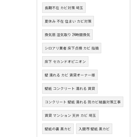
長期不在 カビ対策 埼玉
夏休み 不在 住まい カビ対策
換気扇 湿気取り 24時間換気
シロアリ業者 床下点検 カビ 指摘
床下 セカンドオピニオン
壁 濡れる カビ 賃貸オーナー様
壁紙 コンクリート 濡れる 賃貸
コンクリート 壁紙 濡れる 防カビ結露対策工事
賃貸 マンション 天井 カビ 埼玉
壁紙の裏 黒カビ
入間市 壁紙 黒カビ