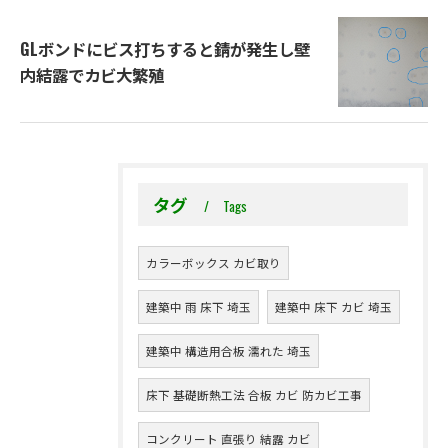
GLボンドにビス打ちすると錆が発生し壁
内結露でカビ大繁殖
タグ
Tags
カラーボックス カビ取り
建築中 雨 床下 埼玉
建築中 床下 カビ 埼玉
建築中 構造用合板 濡れた 埼玉
床下 基礎断熱工法 合板 カビ 防カビ工事
コンクリート 直張り 結露 カビ