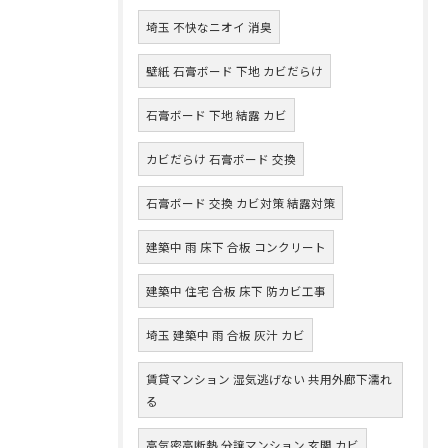
埼玉 不快なニオイ 消臭
壁紙 石膏ボード 下地 カビだらけ
石膏ボード 下地 結露 カビ
カビだらけ 石膏ボード 交換
石膏ボード 交換 カビ対策 結露対策
建築中 雨 床下 合板 コンクリート
建築中 住宅 合板 床下 防カビ工事
埼玉 建築中 雨 合板 灰汁 カビ
賃貸マンション 湿気逃げない 共用外廊下濡れ
る
高気密高断熱 分譲マンション 玄関 カビ