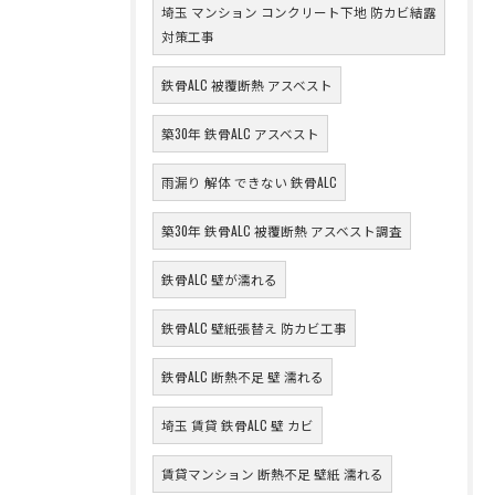
埼玉 マンション コンクリート下地 防カビ結露
対策工事
鉄骨ALC 被覆断熱 アスベスト
築30年 鉄骨ALC アスベスト
雨漏り 解体 できない 鉄骨ALC
築30年 鉄骨ALC 被覆断熱 アスベスト調査
鉄骨ALC 壁が濡れる
鉄骨ALC 壁紙張替え 防カビ工事
鉄骨ALC 断熱不足 壁 濡れる
埼玉 賃貸 鉄骨ALC 壁 カビ
賃貸マンション 断熱不足 壁紙 濡れる