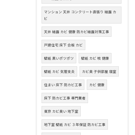
マンション 天井 コンクリート直張り 結露 カ
ビ
天井 結露 カビ 健康 防カビ結露対策工事
戸建住宅 床下 合板 カビ
壁紙 黒いポツポツ
壁紙 カビ 咳 健康
壁紙 カビ 気管支炎
カビ臭 子供部屋 寝室
住まい 床下 防カビ工事
カビ 健康
床下 防カビ工事 専門業者
東京 カビ臭い 地下室
地下室 壁紙 カビ ３年保証 防カビ工事