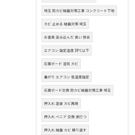
埼玉 防カビ結露対策工事 コンクリート下地
カビ 止める 結露対策 埼玉
お香臭 染み込んだ 臭い 除去
エアコン 設定温度 20℃以下
石膏ボード 湿気 カビ
暑がり エアコン 低温度設定
石膏ボード交換 防カビ結露対策工事 埼玉
押入れ 塗装 カビ再発
押入れ ベニア 交換 波打つ
押入れ 結露 カビ 繰り返す