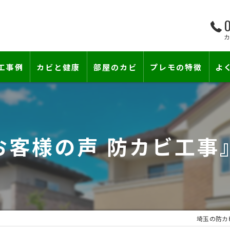
0
工事例
カビと健康
部屋のカビ
プレモの特徴
よ
て―
小さな防カビ工事
床下のカビ
壁紙下地防カビ工事
建築中のカビ
お客様の声 防カビ工
壁紙カビ・壁紙下地のカビ
漏水事故のカビ
カビと結露対策
雨漏りによるカビ
賃貸住宅のカビ
コンクリートのカビ
埼玉の防カ
カビ臭い部屋
部屋の除菌消臭