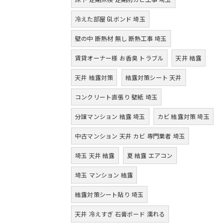
冷えた部屋 GLボンド 埼玉
壁の中 断熱材 無し 断熱工事 埼玉
賃貸オーナー様 お香臭 トラブル
天井 結露
天井 結露対策
結露対策シート 天井
コンクリート直張り 壁紙 埼玉
分譲マンション 結露 埼玉
カビ 結露対策 埼玉
中古マンション 天井 カビ 専門業者 埼玉
埼玉 天井 結露
夏 結露 エアコン
埼玉 マンション 結露
結露対策シート貼り 埼玉
天井 冷えすぎ 石膏ボード 濡れる