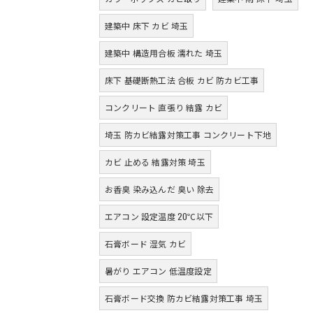
建築中 床下 カビ 埼玉
建築中 構造用合板 濡れた 埼玉
床下 基礎断熱工法 合板 カビ 防カビ工事
コンクリート 直張り 結露 カビ
埼玉 防カビ結露対策工事 コンクリート下地
カビ 止める 結露対策 埼玉
お香臭 染み込んだ 臭い 除去
エアコン 設定温度 20℃以下
石膏ボード 湿気 カビ
暑がり エアコン 低温度設定
石膏ボード交換 防カビ結露対策工事 埼玉