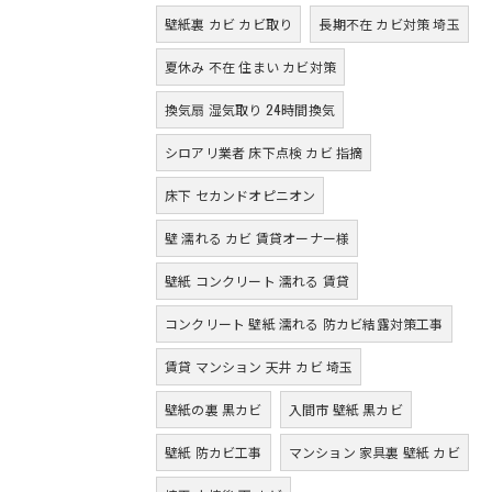
壁紙裏 カビ カビ取り
長期不在 カビ対策 埼玉
夏休み 不在 住まい カビ対策
換気扇 湿気取り 24時間換気
シロアリ業者 床下点検 カビ 指摘
床下 セカンドオピニオン
壁 濡れる カビ 賃貸オーナー様
壁紙 コンクリート 濡れる 賃貸
コンクリート 壁紙 濡れる 防カビ結露対策工事
賃貸 マンション 天井 カビ 埼玉
壁紙の裏 黒カビ
入間市 壁紙 黒カビ
壁紙 防カビ工事
マンション 家具裏 壁紙 カビ