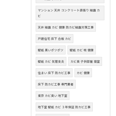
マンション 天井 コンクリート直張り 結露 カ
ビ
天井 結露 カビ 健康 防カビ結露対策工事
戸建住宅 床下 合板 カビ
壁紙 黒いポツポツ
壁紙 カビ 咳 健康
壁紙 カビ 気管支炎
カビ臭 子供部屋 寝室
住まい 床下 防カビ工事
カビ 健康
床下 防カビ工事 専門業者
東京 カビ臭い 地下室
地下室 壁紙 カビ ３年保証 防カビ工事