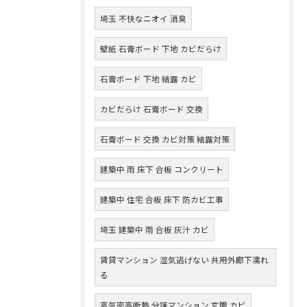
埼玉 不快なニオイ 消臭
壁紙 石膏ボード 下地 カビだらけ
石膏ボード 下地 結露 カビ
カビだらけ 石膏ボード 交換
石膏ボード 交換 カビ対策 結露対策
建築中 雨 床下 合板 コンクリート
建築中 住宅 合板 床下 防カビ工事
埼玉 建築中 雨 合板 灰汁 カビ
賃貸マンション 湿気逃げない 共用外廊下濡れ
る
高気密高断熱 分譲マンション 玄関 カビ