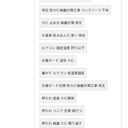
埼玉 防カビ結露対策工事 コンクリート下地
カビ 止める 結露対策 埼玉
お香臭 染み込んだ 臭い 除去
エアコン 設定温度 20℃以下
石膏ボード 湿気 カビ
暑がり エアコン 低温度設定
石膏ボード交換 防カビ結露対策工事 埼玉
押入れ 塗装 カビ再発
押入れ ベニア 交換 波打つ
押入れ 結露 カビ 繰り返す