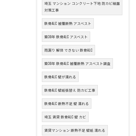
埼玉 マンション コンクリート下地 防カビ結露
対策工事
鉄骨ALC 被覆断熱 アスベスト
築30年 鉄骨ALC アスベスト
雨漏り 解体 できない 鉄骨ALC
築30年 鉄骨ALC 被覆断熱 アスベスト調査
鉄骨ALC 壁が濡れる
鉄骨ALC 壁紙張替え 防カビ工事
鉄骨ALC 断熱不足 壁 濡れる
埼玉 賃貸 鉄骨ALC 壁 カビ
賃貸マンション 断熱不足 壁紙 濡れる