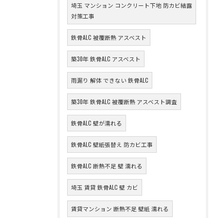
埼玉 マンション コンクリート下地 防カビ結露
対策工事
鉄骨ALC 被覆断熱 アスベスト
築30年 鉄骨ALC アスベスト
雨漏り 解体 できない 鉄骨ALC
築30年 鉄骨ALC 被覆断熱 アスベスト調査
鉄骨ALC 壁が濡れる
鉄骨ALC 壁紙張替え 防カビ工事
鉄骨ALC 断熱不足 壁 濡れる
埼玉 賃貸 鉄骨ALC 壁 カビ
賃貸マンション 断熱不足 壁紙 濡れる