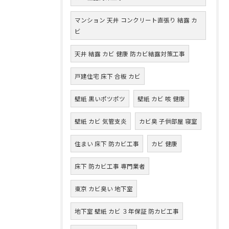
マンション 天井 コンクリート直張り 結露 カ
ビ
天井 結露 カビ 健康 防カビ結露対策工事
戸建住宅 床下 合板 カビ
壁紙 黒いポツポツ
壁紙 カビ 咳 健康
壁紙 カビ 気管支炎
カビ臭 子供部屋 寝室
住まい 床下 防カビ工事
カビ 健康
床下 防カビ工事 専門業者
東京 カビ臭い 地下室
地下室 壁紙 カビ ３年保証 防カビ工事