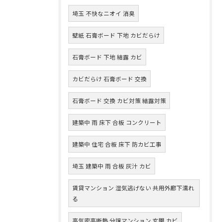
埼玉 不快なニオイ 消臭
壁紙 石膏ボード 下地 カビだらけ
石膏ボード 下地 結露 カビ
カビだらけ 石膏ボード 交換
石膏ボード 交換 カビ対策 結露対策
建築中 雨 床下 合板 コンクリート
建築中 住宅 合板 床下 防カビ工事
埼玉 建築中 雨 合板 灰汁 カビ
賃貸マンション 湿気逃げない 共用外廊下濡れ
る
高気密高断熱 分譲マンション 玄関 カビ