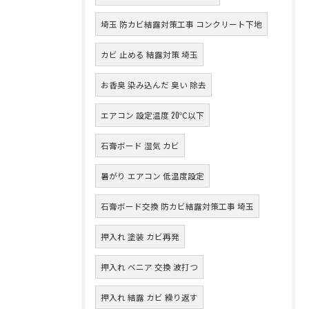
埼玉 防カビ結露対策工事 コンクリート下地
カビ 止める 結露対策 埼玉
お香臭 染み込んだ 臭い 除去
エアコン 設定温度 20℃以下
石膏ボード 湿気 カビ
暑がり エアコン 低温度設定
石膏ボード交換 防カビ結露対策工事 埼玉
押入れ 塗装 カビ再発
押入れ ベニア 交換 波打つ
押入れ 結露 カビ 繰り返す