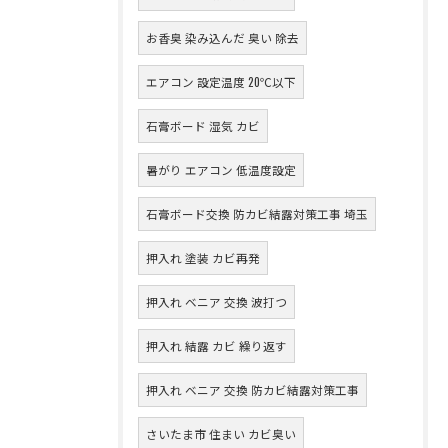
お香臭 染み込んだ 臭い 除去
エアコン 設定温度 20℃以下
石膏ボード 湿気 カビ
暑がり エアコン 低温度設定
石膏ボード交換 防カビ結露対策工事 埼玉
押入れ 塗装 カビ再発
押入れ ベニア 交換 波打つ
押入れ 結露 カビ 繰り返す
押入れ ベニア 交換 防カビ結露対策工事
さいたま市 住まい カビ臭い