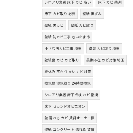
シロアリ業者 床下 カビ 高い
床下 カビ 薬剤
床下 カビ取り 必要
壁紙 黒ずみ
壁紙 黒カビ
壁紙 カビ取り
壁紙 防カビ工事 さいたま市
小さな防カビ工事 埼玉
塗装 カビ取り 埼玉
壁紙裏 カビ カビ取り
長期不在 カビ対策 埼玉
夏休み 不在 住まい カビ対策
換気扇 湿気取り 24時間換気
シロアリ業者 床下点検 カビ 指摘
床下 セカンドオピニオン
壁 濡れる カビ 賃貸オーナー様
壁紙 コンクリート 濡れる 賃貸