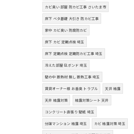
カビ臭い 部屋 防カビ工事 さいたま市
床下 ベタ基礎 大引き 防カビ工事
家中 カビ臭い 防腐防カビ
床下 カビ 定期点検 埼玉
床下 定期点検 定期防カビ工事 埼玉
冷えた部屋 GLボンド 埼玉
壁の中 断熱材 無し 断熱工事 埼玉
賃貸オーナー様 お香臭 トラブル
天井 結露
天井 結露対策
結露対策シート 天井
コンクリート直張り 壁紙 埼玉
分譲マンション 結露 埼玉
カビ 結露対策 埼玉