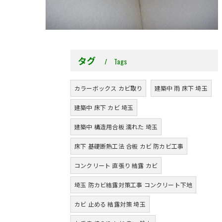
タグ
Tags
カラーボックス カビ取り
建築中 雨 床下 埼玉
建築中 床下 カビ 埼玉
建築中 構造用合板 濡れた 埼玉
床下 基礎断熱工法 合板 カビ 防カビ工事
コンクリート 直張り 結露 カビ
埼玉 防カビ結露対策工事 コンクリート下地
カビ 止める 結露対策 埼玉