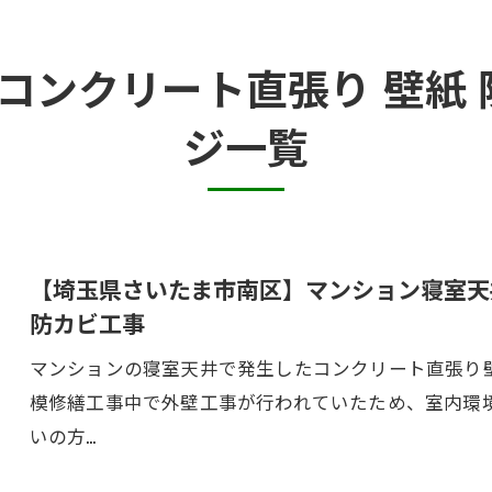
カビ臭い部屋
 コンクリート直張り 壁紙 
押入れ・収納・クローゼットのカビ
ジ一覧
砂壁・珪藻土のカビ
半地下・地下室のカビ
【埼玉県さいたま市南区】マンション寝室天
防カビ工事
マンションの寝室天井で発生したコンクリート直張り
模修繕工事中で外壁工事が行われていたため、室内環
いの方…