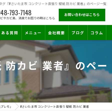
タグ『#さいたま市 コンクリート直張り 壁紙 防カビ 業者』のページ一覧
48-793-7148
お問い合わせはこちら
カビやカビ臭、消臭でお困りの時はこちら
くある質問
メニュー
会社概要
ブログ
コラム
施工対応エリア
 防カビ 業者』のペー
止符を。賃貸オーナー様が最後に頼る専門工事
社プレモ」
#さいたま市 コンクリート直張り 壁紙 防カビ 業者