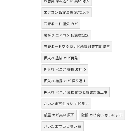
お香臭 染み込んだ 臭い 除去
エアコン 設定温度 20℃以下
石膏ボード 湿気 カビ
暑がり エアコン 低温度設定
石膏ボード交換 防カビ結露対策工事 埼玉
押入れ 塗装 カビ再発
押入れ ベニア 交換 波打つ
押入れ 結露 カビ 繰り返す
押入れ ベニア 交換 防カビ結露対策工事
さいたま市 住まい カビ臭い
部屋 カビ臭い 原因
壁紙 カビ臭い さいたま市
さいたま市 カビ臭い 家