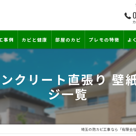
0
工事例
カビと健康
部屋のカビ
プレモの特徴
よ
て―
小さな防カビ工事
床下のカビ
コンクリート直張り 壁紙
壁紙下地防カビ工事
建築中のカビ
ジ一覧
壁紙カビ・壁紙下地のカビ
コンクリートのカビ
賃貸住宅のカビ
漏水事故のカビ
『またか…』の天井結露クレームに終
雨漏りによるカビ
埼玉の防カビ工事なら「有限会
カビと結露対策
部屋の除菌消臭