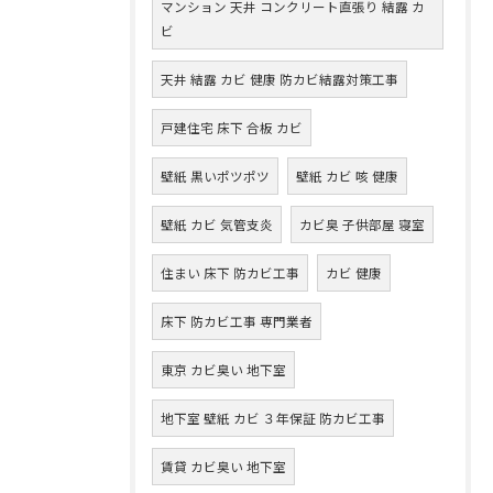
マンション 天井 コンクリート直張り 結露 カ
ビ
天井 結露 カビ 健康 防カビ結露対策工事
戸建住宅 床下 合板 カビ
壁紙 黒いポツポツ
壁紙 カビ 咳 健康
壁紙 カビ 気管支炎
カビ臭 子供部屋 寝室
住まい 床下 防カビ工事
カビ 健康
床下 防カビ工事 専門業者
東京 カビ臭い 地下室
地下室 壁紙 カビ ３年保証 防カビ工事
賃貸 カビ臭い 地下室