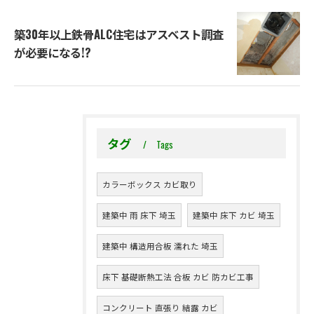
築30年以上鉄骨ALC住宅はアスベスト調査
が必要になる!?
タグ
Tags
カラーボックス カビ取り
建築中 雨 床下 埼玉
建築中 床下 カビ 埼玉
建築中 構造用合板 濡れた 埼玉
床下 基礎断熱工法 合板 カビ 防カビ工事
コンクリート 直張り 結露 カビ