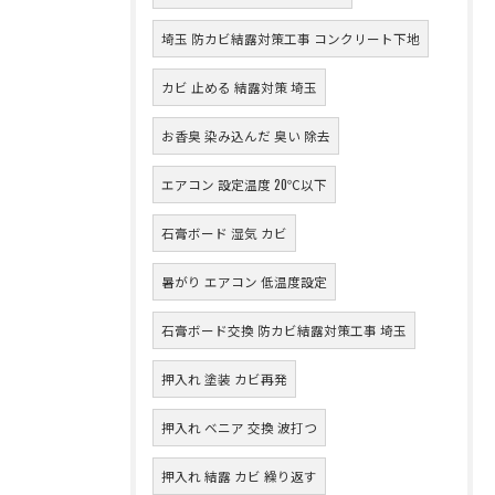
埼玉 防カビ結露対策工事 コンクリート下地
カビ 止める 結露対策 埼玉
お香臭 染み込んだ 臭い 除去
エアコン 設定温度 20℃以下
石膏ボード 湿気 カビ
暑がり エアコン 低温度設定
石膏ボード交換 防カビ結露対策工事 埼玉
押入れ 塗装 カビ再発
押入れ ベニア 交換 波打つ
押入れ 結露 カビ 繰り返す