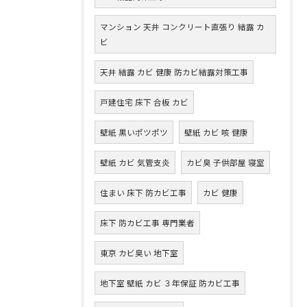
マンション 天井 コンクリート直張り 結露 カ
ビ
天井 結露 カビ 健康 防カビ結露対策工事
戸建住宅 床下 合板 カビ
壁紙 黒いポツポツ
壁紙 カビ 咳 健康
壁紙 カビ 気管支炎
カビ臭 子供部屋 寝室
住まい 床下 防カビ工事
カビ 健康
床下 防カビ工事 専門業者
東京 カビ臭い 地下室
地下室 壁紙 カビ ３年保証 防カビ工事