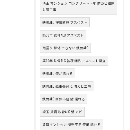
埼玉 マンション コンクリート下地 防カビ結露
対策工事
鉄骨ALC 被覆断熱 アスベスト
築30年 鉄骨ALC アスベスト
雨漏り 解体 できない 鉄骨ALC
築30年 鉄骨ALC 被覆断熱 アスベスト調査
鉄骨ALC 壁が濡れる
鉄骨ALC 壁紙張替え 防カビ工事
鉄骨ALC 断熱不足 壁 濡れる
埼玉 賃貸 鉄骨ALC 壁 カビ
賃貸マンション 断熱不足 壁紙 濡れる