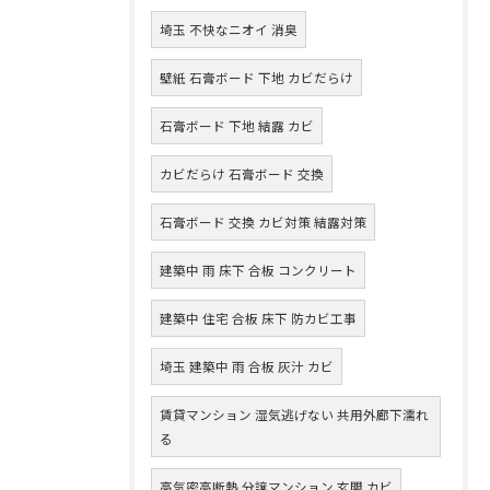
埼玉 不快なニオイ 消臭
壁紙 石膏ボード 下地 カビだらけ
石膏ボード 下地 結露 カビ
カビだらけ 石膏ボード 交換
石膏ボード 交換 カビ対策 結露対策
建築中 雨 床下 合板 コンクリート
建築中 住宅 合板 床下 防カビ工事
埼玉 建築中 雨 合板 灰汁 カビ
賃貸マンション 湿気逃げない 共用外廊下濡れ
る
高気密高断熱 分譲マンション 玄関 カビ