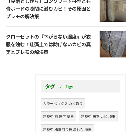
【見落としがち】コンクリート柱型と石
膏ボードの隙間に潜むカビ！その原因と
プレモの解決策
クローゼットの『下がらない湿度』が衣
服を蝕む！珪藻土では防げないカビの真
実とプレモの解決策
タグ
Tags
カラーボックス カビ取り
建築中 雨 床下 埼玉
建築中 床下 カビ 埼玉
建築中 構造用合板 濡れた 埼玉