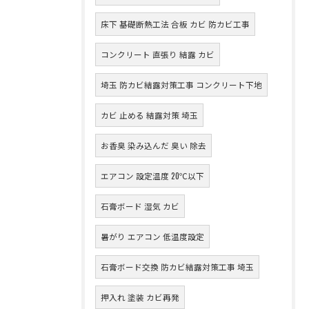
床下 基礎断熱工法 合板 カビ 防カビ工事
コンクリート 直張り 結露 カビ
埼玉 防カビ結露対策工事 コンクリート下地
カビ 止める 結露対策 埼玉
お香臭 染み込んだ 臭い 除去
エアコン 設定温度 20℃以下
石膏ボード 湿気 カビ
暑がり エアコン 低温度設定
石膏ボード交換 防カビ結露対策工事 埼玉
押入れ 塗装 カビ再発