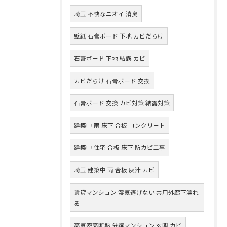
埼玉 不快なニオイ 消臭
壁紙 石膏ボード 下地 カビだらけ
石膏ボード 下地 結露 カビ
カビだらけ 石膏ボード 交換
石膏ボード 交換 カビ対策 結露対策
建築中 雨 床下 合板 コンクリート
建築中 住宅 合板 床下 防カビ工事
埼玉 建築中 雨 合板 灰汁 カビ
賃貸マンション 湿気逃げない 共用外廊下濡れ
る
高気密高断熱 分譲マンション 玄関 カビ