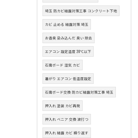
埼玉 防カビ結露対策工事 コンクリート下地
カビ 止める 結露対策 埼玉
お香臭 染み込んだ 臭い 除去
エアコン 設定温度 20℃以下
石膏ボード 湿気 カビ
暑がり エアコン 低温度設定
石膏ボード交換 防カビ結露対策工事 埼玉
押入れ 塗装 カビ再発
押入れ ベニア 交換 波打つ
押入れ 結露 カビ 繰り返す