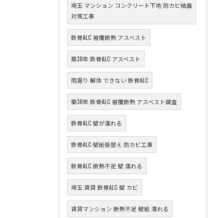
埼玉 マンション コンクリート下地 防カビ結露
対策工事
鉄骨ALC 被覆断熱 アスベスト
築30年 鉄骨ALC アスベスト
雨漏り 解体 できない 鉄骨ALC
築30年 鉄骨ALC 被覆断熱 アスベスト調査
鉄骨ALC 壁が濡れる
鉄骨ALC 壁紙張替え 防カビ工事
鉄骨ALC 断熱不足 壁 濡れる
埼玉 賃貸 鉄骨ALC 壁 カビ
賃貸マンション 断熱不足 壁紙 濡れる