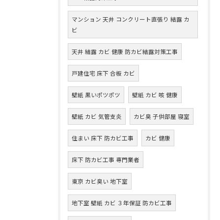
マンション 天井 コンクリート直張り 結露 カ
ビ
天井 結露 カビ 健康 防カビ結露対策工事
戸建住宅 床下 合板 カビ
壁紙 黒いポツポツ
壁紙 カビ 咳 健康
壁紙 カビ 気管支炎
カビ臭 子供部屋 寝室
住まい 床下 防カビ工事
カビ 健康
床下 防カビ工事 専門業者
東京 カビ臭い 地下室
地下室 壁紙 カビ ３年保証 防カビ工事