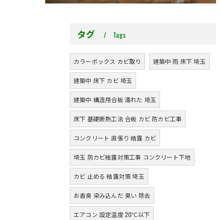
タグ
Tags
カラーボックス カビ取り
建築中 雨 床下 埼玉
建築中 床下 カビ 埼玉
建築中 構造用合板 濡れた 埼玉
床下 基礎断熱工法 合板 カビ 防カビ工事
コンクリート 直張り 結露 カビ
埼玉 防カビ結露対策工事 コンクリート下地
カビ 止める 結露対策 埼玉
お香臭 染み込んだ 臭い 除去
エアコン 設定温度 20℃以下