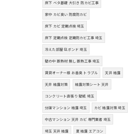
床下 ベタ基礎 大引き 防カビ工事
家中 カビ臭い 防腐防カビ
床下 カビ 定期点検 埼玉
床下 定期点検 定期防カビ工事 埼玉
冷えた部屋 GLボンド 埼玉
壁の中 断熱材 無し 断熱工事 埼玉
賃貸オーナー様 お香臭 トラブル
天井 結露
天井 結露対策
結露対策シート 天井
コンクリート直張り 壁紙 埼玉
分譲マンション 結露 埼玉
カビ 結露対策 埼玉
中古マンション 天井 カビ 専門業者 埼玉
埼玉 天井 結露
夏 結露 エアコン