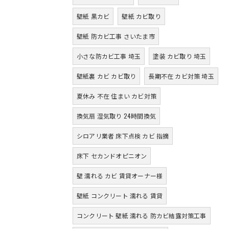
壁紙 黒カビ
壁紙 カビ取り
壁紙 防カビ工事 さいたま市
小さな防カビ工事 埼玉
塗装 カビ取り 埼玉
壁紙裏 カビ カビ取り
長期不在 カビ対策 埼玉
夏休み 不在 住まい カビ対策
換気扇 湿気取り 24時間換気
シロアリ業者 床下点検 カビ 指摘
床下 セカンドオピニオン
壁 濡れる カビ 賃貸オーナー様
壁紙 コンクリート 濡れる 賃貸
コンクリート 壁紙 濡れる 防カビ結露対策工事