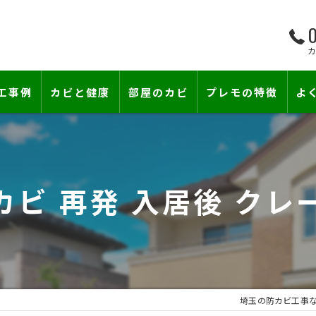
0
工事例
カビと健康
部屋のカビ
プレモの特徴
よ
て―
小さな防カビ工事
床下のカビ
壁紙下地防カビ工事
建築中のカビ
カビ 再発 入居後 ク
壁紙カビ・壁紙下地のカビ
コンクリートのカビ
賃貸住宅のカビ
漏水事故のカビ
『またか…』の天井結露クレームに終
雨漏りによるカビ
埼玉の防カビ工事
カビと結露対策
部屋の除菌消臭