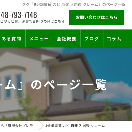
タグ『#分譲賃貸 カビ 再発 入居後 クレーム』のページ一覧
48-793-7148
お問い合わせはこちら
カビやカビ臭、消臭でお困りの時はこちら
くある質問
メニュー
会社概要
ブログ
コラム
施工対応エリア
レーム』のページ一覧
止符を。賃貸オーナー様が最後に頼る専門工事
なら「有限会社プレモ」
#分譲賃貸 カビ 再発 入居後 クレーム