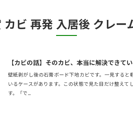
カビ臭い部屋
 カビ 再発 入居後 クレ
押入れ・収納・クローゼットのカビ
砂壁・珪藻土のカビ
半地下・地下室のカビ
【カビの話】そのカビ、本当に解決できてい
壁紙剥がし後の石膏ボード下地カビです。一見すると
いるケースがあります。この状態で見た目だけ整えて
す。「で…