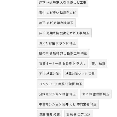
床下 ベタ基礎 大引き 防カビ工事
家中 カビ臭い 防腐防カビ
床下 カビ 定期点検 埼玉
床下 定期点検 定期防カビ工事 埼玉
冷えた部屋 GLボンド 埼玉
壁の中 断熱材 無し 断熱工事 埼玉
賃貸オーナー様 お香臭 トラブル
天井 結露
天井 結露対策
結露対策シート 天井
コンクリート直張り 壁紙 埼玉
分譲マンション 結露 埼玉
カビ 結露対策 埼玉
中古マンション 天井 カビ 専門業者 埼玉
埼玉 天井 結露
夏 結露 エアコン