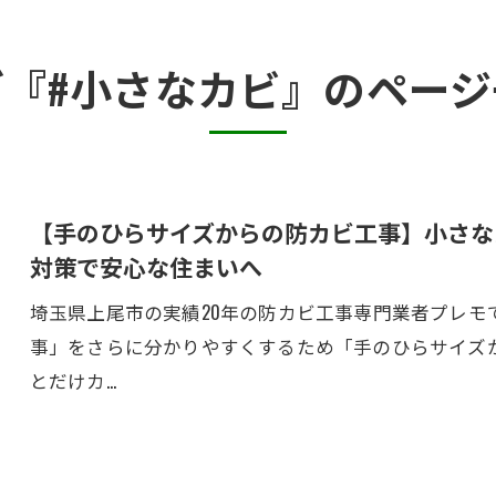
カビ臭い部屋
グ『#小さなカビ』のページ
押入れ・収納・クローゼットのカビ
砂壁・珪藻土のカビ
半地下・地下室のカビ
【手のひらサイズからの防カビ工事】小さな
対策で安心な住まいへ
埼玉県上尾市の実績20年の防カビ工事専門業者プレモ
事」をさらに分かりやすくするため「手のひらサイズ
とだけカ…