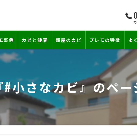
0
工事例
カビと健康
部屋のカビ
プレモの特徴
よ
て―
小さな防カビ工事
床下のカビ
壁紙下地防カビ工事
建築中のカビ
『#小さなカビ』のペー
壁紙カビ・壁紙下地のカビ
コンクリートのカビ
賃貸住宅のカビ
漏水事故のカビ
『またか…』の天井結露クレームに終
雨漏りによるカビ
カビと結露対策
部屋の除菌消臭