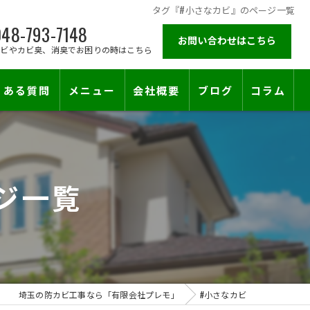
タグ『#小さなカビ』のページ一覧
48-793-7148
お問い合わせはこちら
カビやカビ臭、消臭でお困りの時はこちら
くある質問
メニュー
会社概要
ブログ
コラム
施工対応エリア
ジ一覧
止符を。賃貸オーナー様が最後に頼る専門工事
埼玉の防カビ工事なら「有限会社プレモ」
#小さなカビ