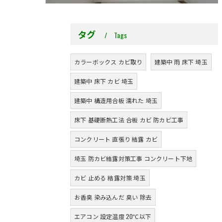
タグ
Tags
カラーボックス カビ取り
建築中 雨 床下 埼玉
建築中 床下 カビ 埼玉
建築中 構造用合板 濡れた 埼玉
床下 基礎断熱工法 合板 カビ 防カビ工事
コンクリート 直張り 結露 カビ
埼玉 防カビ結露対策工事 コンクリート下地
カビ 止める 結露対策 埼玉
お香臭 染み込んだ 臭い 除去
エアコン 設定温度 20℃以下