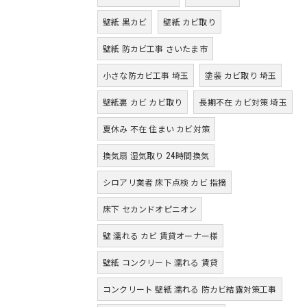
壁紙 黒カビ
壁紙 カビ取り
壁紙 防カビ工事 さいたま市
小さな防カビ工事 埼玉
塗装 カビ取り 埼玉
壁紙裏 カビ カビ取り
長期不在 カビ対策 埼玉
夏休み 不在 住まい カビ対策
換気扇 湿気取り 24時間換気
シロアリ業者 床下点検 カビ 指摘
床下 セカンドオピニオン
壁 濡れる カビ 賃貸オーナー様
壁紙 コンクリート 濡れる 賃貸
コンクリート 壁紙 濡れる 防カビ結露対策工事