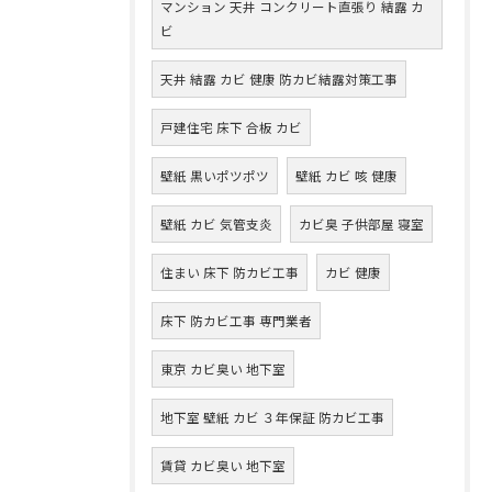
マンション 天井 コンクリート直張り 結露 カ
ビ
天井 結露 カビ 健康 防カビ結露対策工事
戸建住宅 床下 合板 カビ
壁紙 黒いポツポツ
壁紙 カビ 咳 健康
壁紙 カビ 気管支炎
カビ臭 子供部屋 寝室
住まい 床下 防カビ工事
カビ 健康
床下 防カビ工事 専門業者
東京 カビ臭い 地下室
地下室 壁紙 カビ ３年保証 防カビ工事
賃貸 カビ臭い 地下室