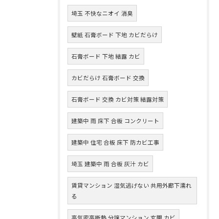
埼玉 不快なニオイ 消臭
壁紙 石膏ボード 下地 カビだらけ
石膏ボード 下地 結露 カビ
カビだらけ 石膏ボード 交換
石膏ボード 交換 カビ対策 結露対策
建築中 雨 床下 合板 コンクリート
建築中 住宅 合板 床下 防カビ工事
埼玉 建築中 雨 合板 灰汁 カビ
賃貸マンション 湿気逃げない 共用外廊下濡れ
る
高気密高断熱 分譲マンション 玄関 カビ