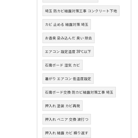
埼玉 防カビ結露対策工事 コンクリート下地
カビ 止める 結露対策 埼玉
お香臭 染み込んだ 臭い 除去
エアコン 設定温度 20℃以下
石膏ボード 湿気 カビ
暑がり エアコン 低温度設定
石膏ボード交換 防カビ結露対策工事 埼玉
押入れ 塗装 カビ再発
押入れ ベニア 交換 波打つ
押入れ 結露 カビ 繰り返す