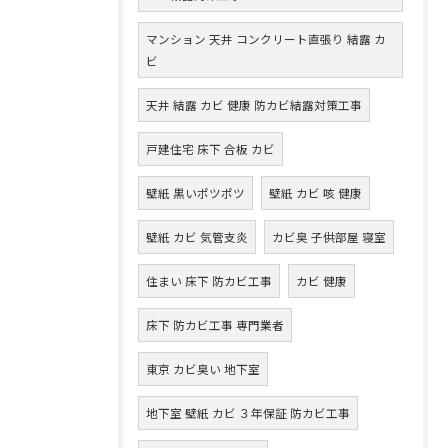
マンション 天井 コンクリート直張り 結露 カ
ビ
天井 結露 カビ 健康 防カビ結露対策工事
戸建住宅 床下 合板 カビ
壁紙 黒いポツポツ
壁紙 カビ 咳 健康
壁紙 カビ 気管支炎
カビ臭 子供部屋 寝室
住まい 床下 防カビ工事
カビ 健康
床下 防カビ工事 専門業者
東京 カビ臭い 地下室
地下室 壁紙 カビ ３年保証 防カビ工事