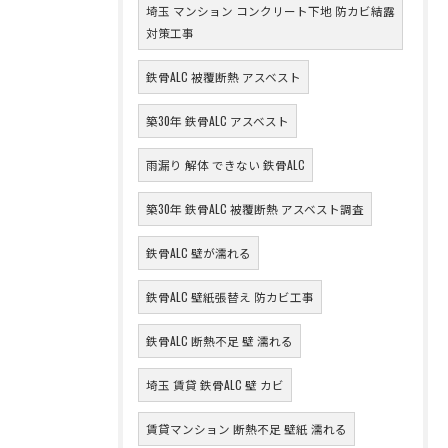
埼玉 マンション コンクリート下地 防カビ結露
対策工事
鉄骨ALC 被覆断熱 アスベスト
築30年 鉄骨ALC アスベスト
雨漏り 解体 できない 鉄骨ALC
築30年 鉄骨ALC 被覆断熱 アスベスト調査
鉄骨ALC 壁が濡れる
鉄骨ALC 壁紙張替え 防カビ工事
鉄骨ALC 断熱不足 壁 濡れる
埼玉 賃貸 鉄骨ALC 壁 カビ
賃貸マンション 断熱不足 壁紙 濡れる