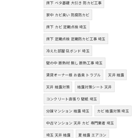
床下 ベタ基礎 大引き 防カビ工事
家中 カビ臭い 防腐防カビ
床下 カビ 定期点検 埼玉
床下 定期点検 定期防カビ工事 埼玉
冷えた部屋 GLボンド 埼玉
壁の中 断熱材 無し 断熱工事 埼玉
賃貸オーナー様 お香臭 トラブル
天井 結露
天井 結露対策
結露対策シート 天井
コンクリート直張り 壁紙 埼玉
分譲マンション 結露 埼玉
カビ 結露対策 埼玉
中古マンション 天井 カビ 専門業者 埼玉
埼玉 天井 結露
夏 結露 エアコン