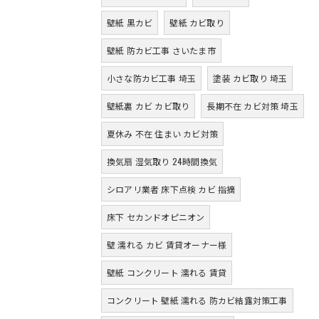
壁紙 黒カビ
壁紙 カビ取り
壁紙 防カビ工事 さいたま市
小さな防カビ工事 埼玉
塗装 カビ取り 埼玉
壁紙裏 カビ カビ取り
長期不在 カビ対策 埼玉
夏休み 不在 住まい カビ対策
換気扇 湿気取り 24時間換気
シロアリ業者 床下点検 カビ 指摘
床下 セカンドオピニオン
壁 濡れる カビ 賃貸オーナー様
壁紙 コンクリート 濡れる 賃貸
コンクリート 壁紙 濡れる 防カビ結露対策工事