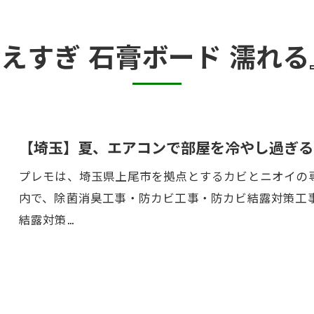
半地下・地下室のカビ
冷えすぎ 石膏ボード 濡れ
砂壁・珪藻土のカビ
押入れ・収納・クローゼットのカビ
【埼玉】夏、エアコンで部屋を冷やし過ぎる
プレモは、埼玉県上尾市を拠点とするカビとニオイの専
内で、除菌消臭工事・防カビ工事・防カビ結露対策工
結露対策…