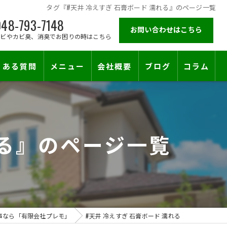
タグ『#天井 冷えすぎ 石膏ボード 濡れる』のページ一覧
48-793-7148
お問い合わせはこちら
カビやカビ臭、消臭でお困りの時はこちら
くある質問
メニュー
会社概要
ブログ
コラム
施工対応エリア
れる』のページ一覧
事なら「有限会社プレモ」
#天井 冷えすぎ 石膏ボード 濡れる