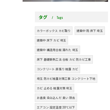
タグ
Tags
カラーボックス カビ取り
建築中 雨 床下 埼玉
建築中 床下 カビ 埼玉
建築中 構造用合板 濡れた 埼玉
床下 基礎断熱工法 合板 カビ 防カビ工事
コンクリート 直張り 結露 カビ
埼玉 防カビ結露対策工事 コンクリート下地
カビ 止める 結露対策 埼玉
お香臭 染み込んだ 臭い 除去
エアコン 設定温度 20℃以下