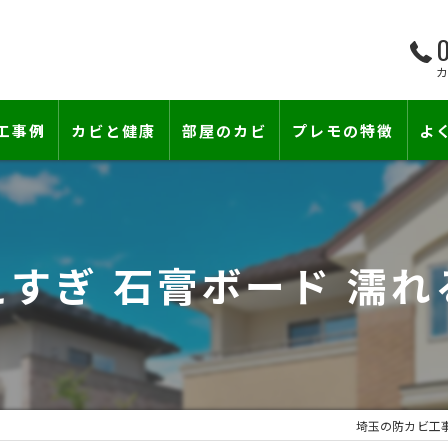
0
工事例
カビと健康
部屋のカビ
プレモの特徴
よ
て―
小さな防カビ工事
床下のカビ
壁紙下地防カビ工事
建築中のカビ
えすぎ 石膏ボード 濡
壁紙カビ・壁紙下地のカビ
漏水事故のカビ
カビと結露対策
雨漏りによるカビ
賃貸住宅のカビ
コンクリートのカビ
埼玉の防カビ工
カビ臭い部屋
部屋の除菌消臭