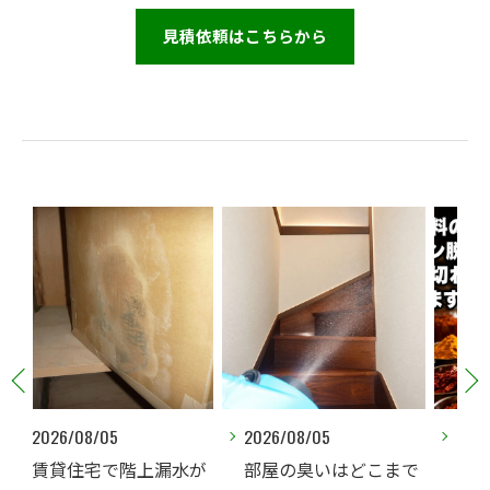
見積依頼はこちらから
2026/08/05
2026/08/03
水が
部屋の臭いはどこまで
香辛料のニオイはオゾ