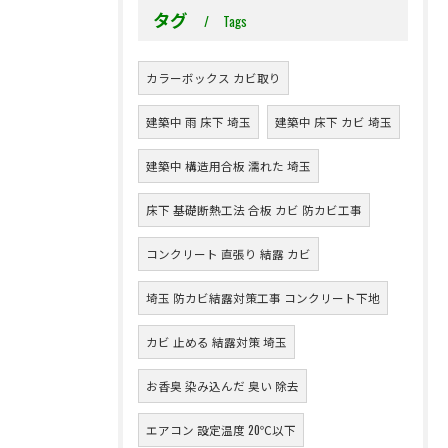
タグ
Tags
カラーボックス カビ取り
建築中 雨 床下 埼玉
建築中 床下 カビ 埼玉
建築中 構造用合板 濡れた 埼玉
床下 基礎断熱工法 合板 カビ 防カビ工事
コンクリート 直張り 結露 カビ
埼玉 防カビ結露対策工事 コンクリート下地
カビ 止める 結露対策 埼玉
お香臭 染み込んだ 臭い 除去
エアコン 設定温度 20℃以下