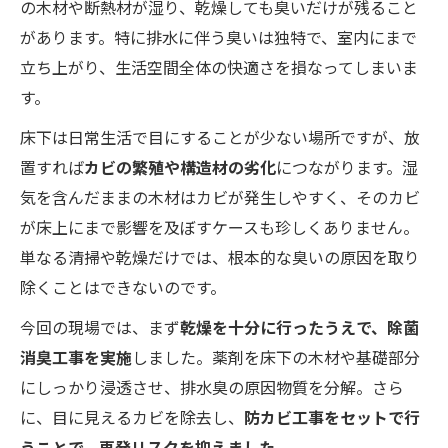
の木材や断熱材が湿り、乾燥しても臭いだけが残ること
があります。特に排水に伴う臭いは独特で、室内にまで
立ち上がり、生活空間全体の快適さを損なってしまいま
す。
床下は日常生活で目にすることが少ない場所ですが、放
置すれば
カビの繁殖や構造材の劣化
につながります。湿
気を含んだままの木材はカビが発生しやすく、そのカビ
が床上にまで影響を及ぼすケースも珍しくありません。
単なる清掃や乾燥だけでは、根本的な臭いの原因を取り
除くことはできないのです。
今回の現場では、まず
乾燥を十分に行ったうえで、除菌
消臭工事を実施
しました。薬剤を床下の木材や基礎部分
にしっかり浸透させ、排水臭の原因物質を分解。さら
に、目に見えるカビを除去し、
防カビ工事をセットで行
うことで、再発リスクを抑えました。