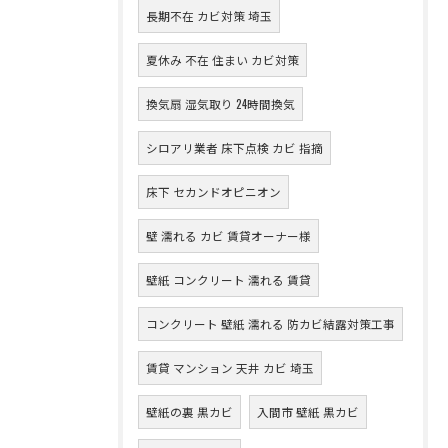
長期不在 カビ対策 埼玉
夏休み 不在 住まい カビ対策
換気扇 湿気取り 24時間換気
シロアリ業者 床下点検 カビ 指摘
床下 セカンドオピニオン
壁 濡れる カビ 賃貸オーナー様
壁紙 コンクリート 濡れる 賃貸
コンクリート 壁紙 濡れる 防カビ結露対策工事
賃貸 マンション 天井 カビ 埼玉
壁紙の裏 黒カビ
入間市 壁紙 黒カビ