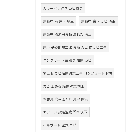
カラーボックス カビ取り
建築中 雨 床下 埼玉
建築中 床下 カビ 埼玉
建築中 構造用合板 濡れた 埼玉
床下 基礎断熱工法 合板 カビ 防カビ工事
コンクリート 直張り 結露 カビ
埼玉 防カビ結露対策工事 コンクリート下地
カビ 止める 結露対策 埼玉
お香臭 染み込んだ 臭い 除去
エアコン 設定温度 20℃以下
石膏ボード 湿気 カビ