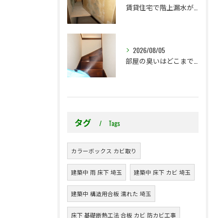
賃貸住宅で階上漏水が発生したら、防カビ工事までが初期対応です
2026/08/05
部屋の臭いはどこまで気になりますか？プレモ独自の臭気基準をご紹介します
タグ
Tags
カラーボックス カビ取り
建築中 雨 床下 埼玉
建築中 床下 カビ 埼玉
建築中 構造用合板 濡れた 埼玉
床下 基礎断熱工法 合板 カビ 防カビ工事