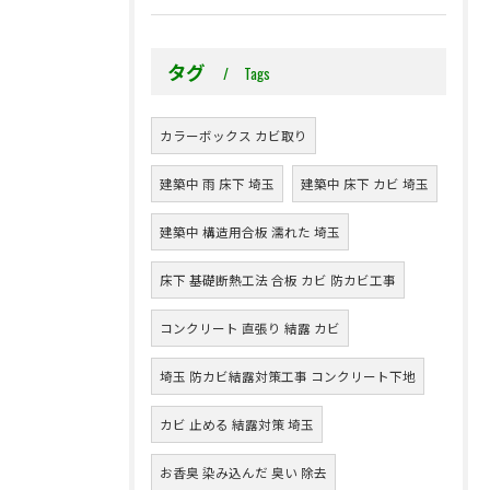
タグ
Tags
カラーボックス カビ取り
建築中 雨 床下 埼玉
建築中 床下 カビ 埼玉
建築中 構造用合板 濡れた 埼玉
床下 基礎断熱工法 合板 カビ 防カビ工事
コンクリート 直張り 結露 カビ
埼玉 防カビ結露対策工事 コンクリート下地
カビ 止める 結露対策 埼玉
お香臭 染み込んだ 臭い 除去