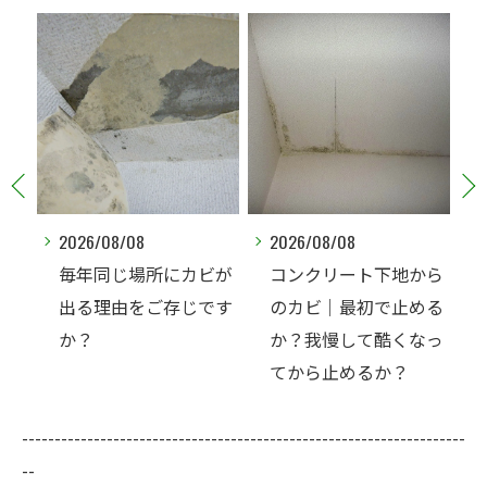
6/08/08
2026/08/08
2026/08/07
年同じ場所にカビが
コンクリート下地から
夏なのに、
る理由をご存じです
のカビ｜最初で止める
リート直張
？
か？我慢して酷くなっ
ビ相談が増
てから止めるか？
ょうか？
--------------------------------------------------------------------
--