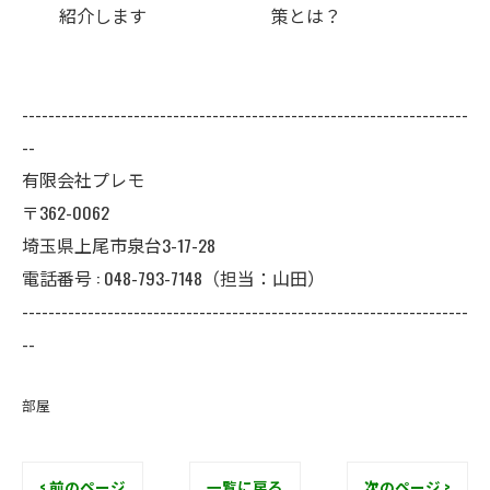
策とは？
継続的な防カビ対
は
--------------------------------------------------------------------
--
有限会社プレモ
〒362-0062
埼玉県上尾市泉台3-17-28
電話番号 : 048-793-7148（担当：山田）
--------------------------------------------------------------------
--
部屋
< 前のページ
一覧に戻る
次のページ >