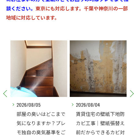
談ください。
東京にも対応します。千葉や神奈川の一部
地域に対応しています。
2026/08/04
2026/08/04
はどこまで
賃貸住宅の壁紙下地防
メゾネットタイプ
すか？プレ
カビ工事｜壁紙張替え
下室はカビ・カビ
気基準をご
前だからできるカビ対
注意！プレモが考